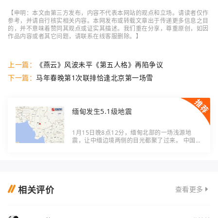
【申明：本文由第三方发布，内容不代表本网站的观点和立场。请读者仅作
参考，并请自行核实相关内容。本网发布或转载文章出于传递更多信息之目
的，并不意味着赞同其观点或证实其描述。我们重在分享，尊重原创，如因
作品内容或者其它问题，请联系在线客服删除。】
上一篇：
《燕云》风波未平《第五人格》再陷争议
下一篇：
马年春晚第1次联排恰逢北京第一场雪
缅甸发生5.1级地震
1月15日晚8点12分，缅甸北部的一场浅源地
震，让中缅边境两侧的目光都聚了过来。 中国地
震台网刚刚给出权威这次地震震级5.1级，震源
深度10公里，位置在北纬20.94度、东经96.11
度——这个点
相关评价
查看更多