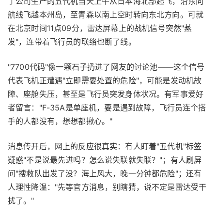
丁公司生产的五代机当天上午从日本海北部起飞，沿东向
航线飞越本州岛，至青森以南上空时转向东北方向。可就
在北京时间11点09分，雷达屏幕上的战机信号突然"蒸
发"，连带着飞行员的联络也断了线。
"7700代码"像一颗石子扔进了网友的讨论池——这个信号
代表飞机正遭遇"立即需要处置的危险"，可能是发动机故
障、座舱失压，甚至是飞行员突发身体状况。有军事爱好
者留言："F-35A是单座机，要是遇到故障，飞行员连个搭
手的人都没有，想想都揪心。"
消息传开后，网上的反应很真实：有人盯着"五代机"标签
疑惑"不是说最先进吗？怎么说失联就失联？"；有人刷屏
问"搜救队出发了没？海上风大，晚一分钟都危险"；还有
人理性降温："先等官方消息，别瞎猜，说不定是雷达受干
扰了。"