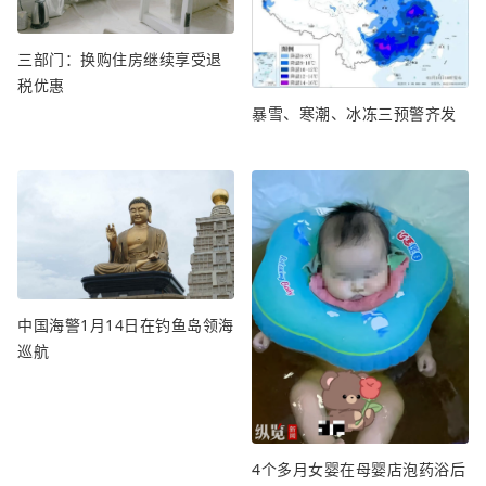
三部门：换购住房继续享受退
税优惠
暴雪、寒潮、冰冻三预警齐发
中国海警1月14日在钓鱼岛领海
巡航
4个多月女婴在母婴店泡药浴后