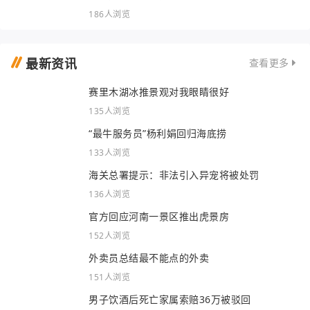
186人浏览
最新资讯
查看更多
赛里木湖冰推景观对我眼睛很好
135人浏览
“最牛服务员”杨利娟回归海底捞
133人浏览
海关总署提示：非法引入异宠将被处罚
136人浏览
官方回应河南一景区推出虎景房
152人浏览
外卖员总结最不能点的外卖
151人浏览
男子饮酒后死亡家属索赔36万被驳回