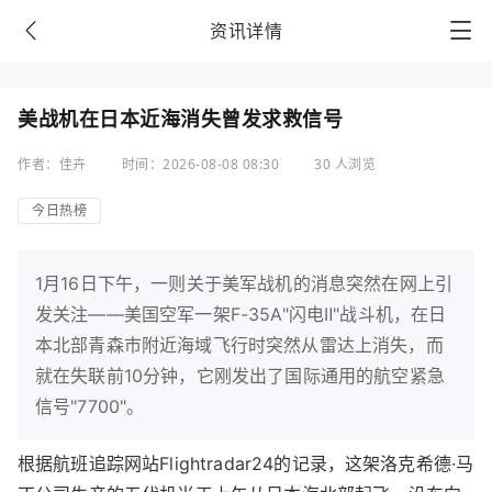
资讯详情
美战机在日本近海消失曾发求救信号
作者：佳卉
时间：2026-08-08 08:30
30 人浏览
今日热榜
1月16日下午，一则关于美军战机的消息突然在网上引
发关注——美国空军一架F-35A"闪电Ⅱ"战斗机，在日
本北部青森市附近海域飞行时突然从雷达上消失，而
就在失联前10分钟，它刚发出了国际通用的航空紧急
信号"7700"。
根据航班追踪网站Flightradar24的记录，这架洛克希德·马