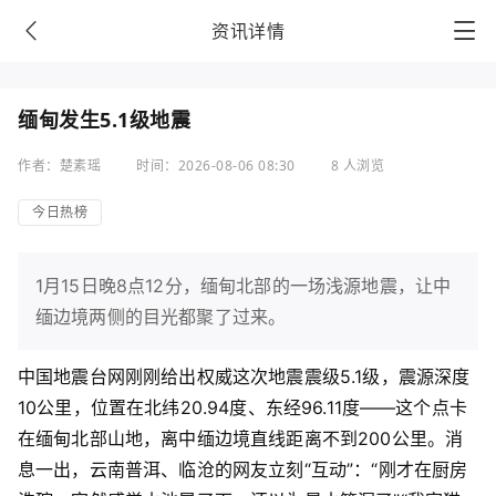
资讯详情
缅甸发生5.1级地震
作者：楚素瑶
时间：2026-08-06 08:30
8 人浏览
今日热榜
1月15日晚8点12分，缅甸北部的一场浅源地震，让中
缅边境两侧的目光都聚了过来。
中国地震台网刚刚给出权威这次地震震级5.1级，震源深度
10公里，位置在北纬20.94度、东经96.11度——这个点卡
在缅甸北部山地，离中缅边境直线距离不到200公里。消
息一出，云南普洱、临沧的网友立刻“互动”：“刚才在厨房