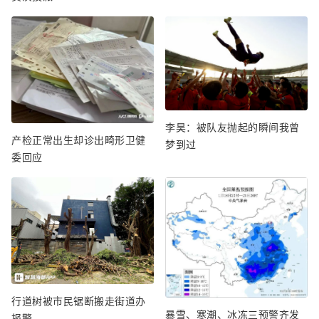
李昊：被队友抛起的瞬间我曾
产检正常出生却诊出畸形卫健
梦到过
委回应
行道树被市民锯断搬走街道办
暴雪、寒潮、冰冻三预警齐发
报警