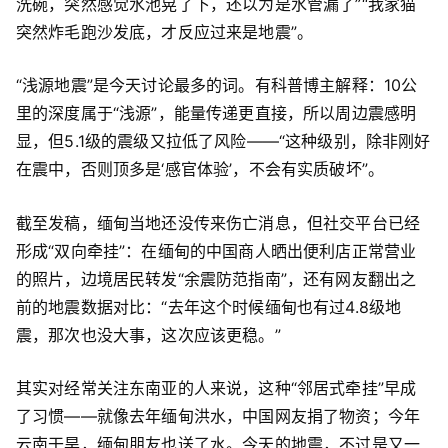
洗碗，突然感觉水池晃了下，还以为是水管漏了”“我家猫
突然炸毛跑沙发底，才反应过来是地震”。
“浅源地震”是今天讨论最多的词。有科普博主解释：10公
里的深度属于“浅源”，能量传递更直接，所以周边震感明
显，但5.1级的震级又拉低了风险——“这种级别，除非刚好
在震中，否则顶多是‘感官体验’，不会有实质破坏”。
截至发稿，缅甸当地还没传来伤亡消息，但社交平台已经
形成“双向牵挂”：在缅甸的中国商人晒出便利店正常营业
的照片，边境居民转发“余震防范指南”，还有网友翻出之
前的地震数据对比：“去年这个时候缅甸也有过4.8级地
震，那次也没大事，这次应该更稳。”
其实对经常关注东南亚的人来说，这种“邻居式牵挂”早成
了习惯——就像去年缅甸洪水，中国网友捐了物资；今年
云南干旱，缅甸朋友也送了水。今天的地震，不过是又一