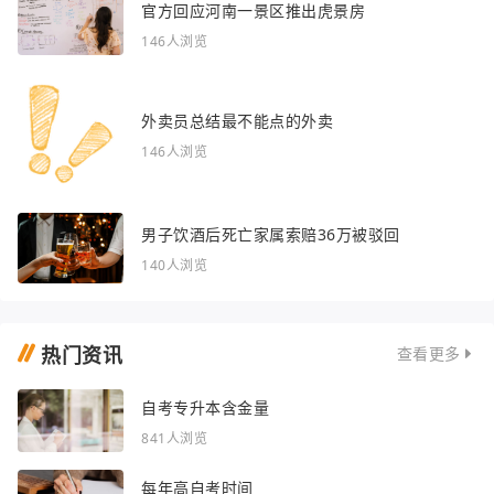
官方回应河南一景区推出虎景房
146人浏览
外卖员总结最不能点的外卖
146人浏览
男子饮酒后死亡家属索赔36万被驳回
140人浏览
热门资讯
查看更多
自考专升本含金量
841人浏览
每年高自考时间