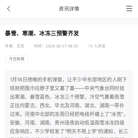
资讯详情
暴雪、寒潮、冰冻三预警齐发
作者：文浩
时间：2026-08-07 08:30
10 人浏览
今日热榜
1月18日傍晚的手机弹窗，让不少中东部地区的人刚下
班就把围巾往脖子里又塞了塞——中央气象台同时挂
出寒潮、暴雪蓝色、冰冻三个预警，冷空气裹着雨雪
正往内蒙古、西北、华北及河南、湖北、湖南一带扑
过来。河南中北部的冻雨已经把电线杆缠上了“冰壳”，
安徽、河南、湖南、贵州连夜启动低温雨雪冰冻四级
应急响应，不少学校发了“明天不用上学”的通知，长三