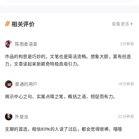
部。作为在重庆做了十年新闻的老编辑，我第一
反应是
相关评价
查看更多
陈雨柔语录
3分钟前
作品的构思是巧妙的，文笔也是简洁流畅。想象大胆，富有创造
力，文章读起来新颖奇特极具吸引力。
普通的用户
18分钟前
揭示中心之句，实属点晴之笔，概括之语，短促而有力。
外是派
22分钟前
无聊的首选，相信80%的人读了过后，都会觉得很棒，嘻嘻