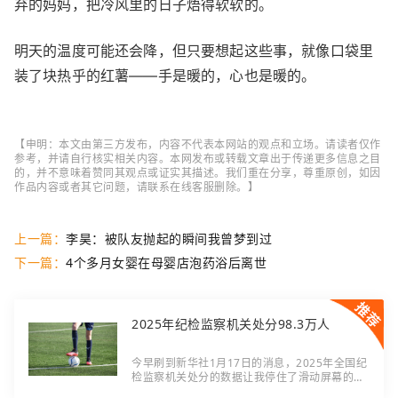
弃的妈妈，把冷风里的日子焐得软软的。
明天的温度可能还会降，但只要想起这些事，就像口袋里
装了块热乎的红薯——手是暖的，心也是暖的。
【申明：本文由第三方发布，内容不代表本网站的观点和立场。请读者仅作
参考，并请自行核实相关内容。本网发布或转载文章出于传递更多信息之目
的，并不意味着赞同其观点或证实其描述。我们重在分享，尊重原创，如因
作品内容或者其它问题，请联系在线客服删除。】
上一篇：
李昊：被队友抛起的瞬间我曾梦到过
下一篇：
4个多月女婴在母婴店泡药浴后离世
2025年纪检监察机关处分98.3万人
今早刷到新华社1月17日的消息，2025年全国纪
检监察机关处分的数据让我停住了滑动屏幕的手
指——98.3万人，其中还有69名省部级及以上干