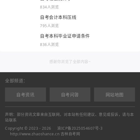
834人浏览
自考会计本科压线
795人浏览
自考本科毕业证申请条件
836人浏览
感谢你浏览了全部内容~
全部频道：
自考资讯
自考问答
网站地图
声明：部分资讯文章来自互联网，对本站有任何建议、意见或投诉，请与本
站联系
Copyright © 2023 - 2026
渝ICP备2025054607号-3
http://www.zhaoshance.cn 吉林自考网