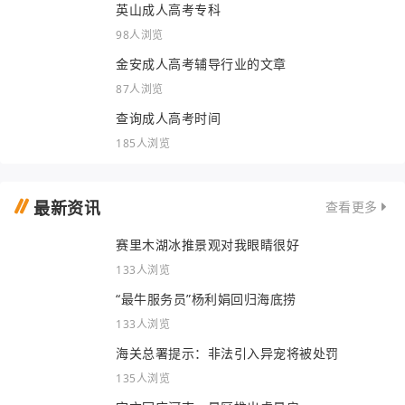
英山成人高考专科
98人浏览
金安成人高考辅导行业的文章
87人浏览
查询成人高考时间
185人浏览
最新资讯
查看更多
赛里木湖冰推景观对我眼睛很好
133人浏览
“最牛服务员”杨利娟回归海底捞
133人浏览
海关总署提示：非法引入异宠将被处罚
135人浏览