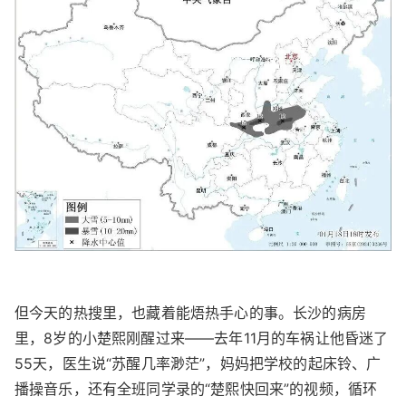
但今天的热搜里，也藏着能焐热手心的事。长沙的病房
里，8岁的小楚熙刚醒过来——去年11月的车祸让他昏迷了
55天，医生说“苏醒几率渺茫”，妈妈把学校的起床铃、广
播操音乐，还有全班同学录的“楚熙快回来”的视频，循环