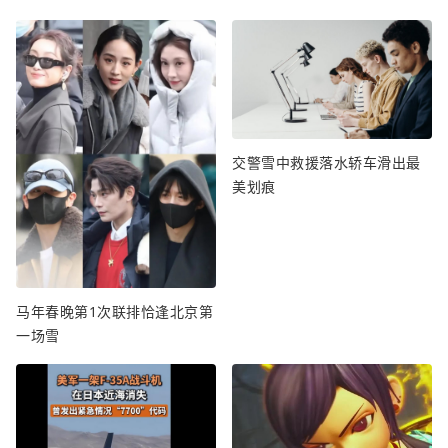
交警雪中救援落水轿车滑出最
美划痕
马年春晚第1次联排恰逢北京第
一场雪