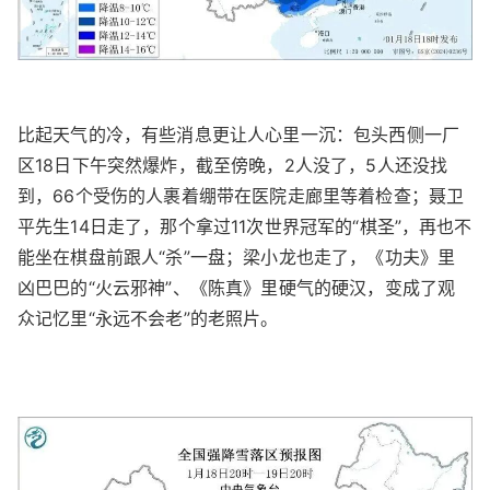
比起天气的冷，有些消息更让人心里一沉：包头西侧一厂
区18日下午突然爆炸，截至傍晚，2人没了，5人还没找
到，66个受伤的人裹着绷带在医院走廊里等着检查；聂卫
平先生14日走了，那个拿过11次世界冠军的“棋圣”，再也不
能坐在棋盘前跟人“杀”一盘；梁小龙也走了，《功夫》里
凶巴巴的“火云邪神”、《陈真》里硬气的硬汉，变成了观
众记忆里“永远不会老”的老照片。