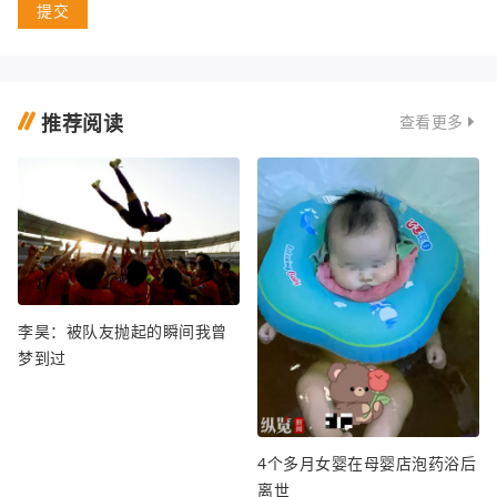
提交
推荐阅读
查看更多
李昊：被队友抛起的瞬间我曾
梦到过
4个多月女婴在母婴店泡药浴后
离世