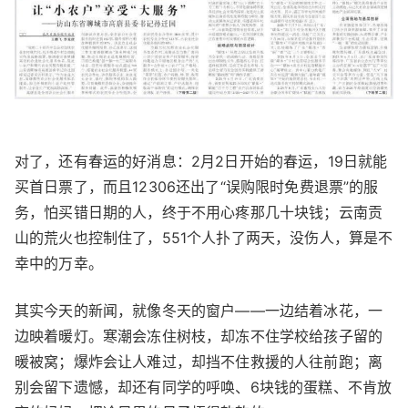
对了，还有春运的好消息：2月2日开始的春运，19日就能
买首日票了，而且12306还出了“误购限时免费退票”的服
务，怕买错日期的人，终于不用心疼那几十块钱；云南贡
山的荒火也控制住了，551个人扑了两天，没伤人，算是不
幸中的万幸。
其实今天的新闻，就像冬天的窗户——一边结着冰花，一
边映着暖灯。寒潮会冻住树枝，却冻不住学校给孩子留的
暖被窝；爆炸会让人难过，却挡不住救援的人往前跑；离
别会留下遗憾，却还有同学的呼唤、6块钱的蛋糕、不肯放