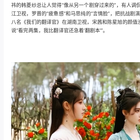
祎的韩菱纱总让人觉得“像从另一个剧穿过来的”，有人调侃
江卫视，罗晋的“疲惫感”和马思纯的“言情脸”，把抗战剧演
八名《我们的翻译官》在湖南卫视，宋茜和陈星旭的颜值没
说“看完两集，我比翻译官还急着‘翻剧本’”。