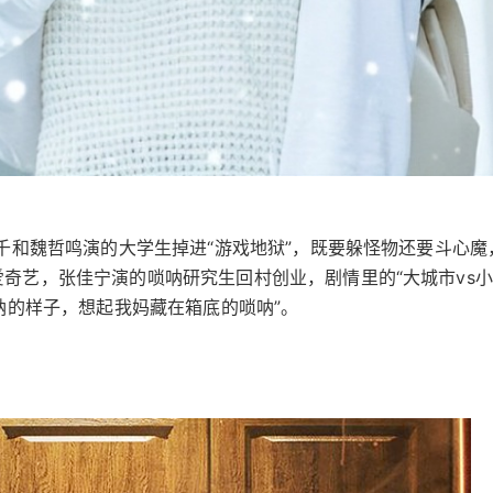
孙千和魏哲鸣演的大学生掉进“游戏地狱”，既要躲怪物还要斗心魔
奇艺，张佳宁演的唢呐研究生回村创业，剧情里的“大城市vs小
唢呐的样子，想起我妈藏在箱底的唢呐”。