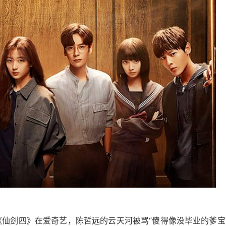
《仙剑四》在爱奇艺，陈哲远的云天河被骂“傻得像没毕业的爹宝