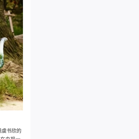
但虞书欣的
》在央视一