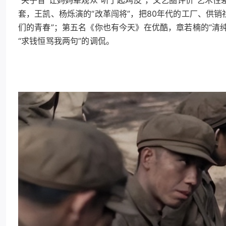
套，王凯、杨烁演的“改革闯将”，把80年代的工厂、供销
们的青春”；第五名《你也有今天》在优酷，章若楠的“清纯
“求钱恒骂我两句”的调侃。