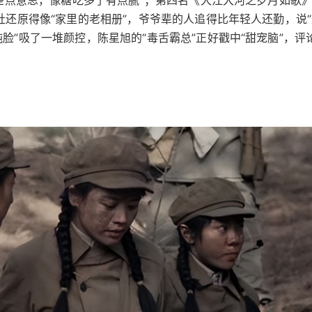
社还原得像“家里的老相册”，爷爷辈的人追得比年轻人还勤，说
脸”吸了一堆颜控，陈星旭的“毒舌霸总”正好戳中“甜宠脑”，评