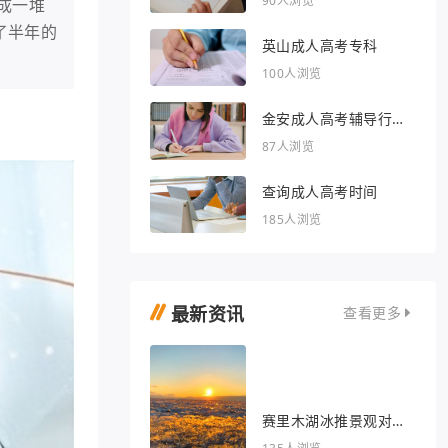
90人浏览
成一堆
了半年的
英山成人高考专科
100人浏览
金安成人高考辅导行业
的文章
87人浏览
查询成人高考时间
185人浏览
最新资讯
查看更多
赛里木湖冰推景观对我
眼睛很好