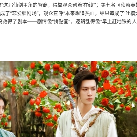
“这届仙剑主角的智商，得靠观众帮着‘在线’”；第七名《侦察英
成了“恋爱脑剧场”，观众直呼“本来想追热血，结果追成了‘吐槽大
救得了剧本——剧情像“拼贴画”，逻辑乱得像“早上赶地铁的人