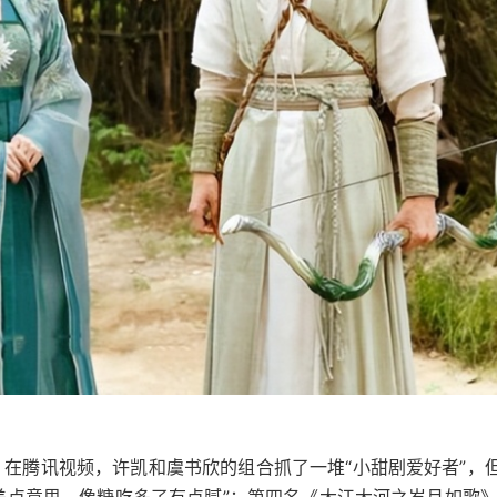
》在腾讯视频，许凯和虞书欣的组合抓了一堆“小甜剧爱好者”，
性差点意思，像糖吃多了有点腻”；第四名《大江大河之岁月如歌