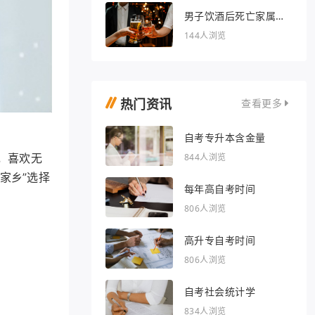
男子饮酒后死亡家属索
赔36万被驳回
144人浏览
热门资讯
查看更多
自考专升本含金量
844人浏览
，喜欢无
家乡”选择
每年高自考时间
806人浏览
高升专自考时间
806人浏览
自考社会统计学
834人浏览