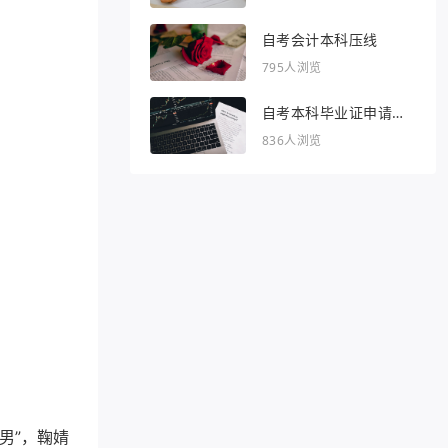
自考会计本科压线
795人浏览
自考本科毕业证申请条
件
836人浏览
男”，鞠婧