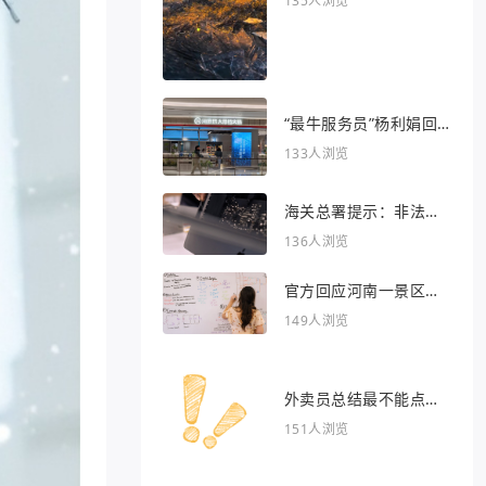
135人浏览
“最牛服务员”杨利娟回
归海底捞
133人浏览
海关总署提示：非法引
入异宠将被处罚
136人浏览
官方回应河南一景区推
出虎景房
149人浏览
外卖员总结最不能点的
外卖
151人浏览