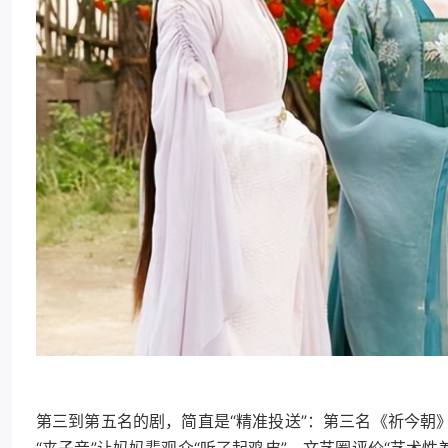
第三到第五名的剧，简直是“精准投送”：第三名《祈今朝
“夹子音”让妈妈辈观众“听了起鸡皮”，文艺圈评价“艺术