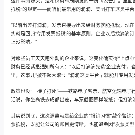
这件事的源头，是和税务总局刚发的一份《公告》。里面
抵税”的规定——而咱们最常用的滴滴、美团打车这类平
“以前出差打滴滴，发票直接导出来给财务就能抵税，现在
实就是回归‘专用发票抵税’的基本原则。企业以后找滴滴
上没影响。”
对那些员工天天跑外勤的企业来说，这变化确实得“上点心
财务已经紧急通知所有人：“以后打滴滴先选‘企业支付’
里，这事儿“掀不起大浪”：“滴滴这类平台早就能开专用
政策也没“一棒子打死”——铁路电子客票、航空运输电子
话说，你坐高铁去成都出差，车票截图照样能抵；但打滴
其实说到底，这次调整就是给企业的“报销习惯”敲个警钟
票抵税，既能让公司的账目更清晰，也能避免因“发票类型