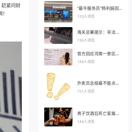
，赶紧问财
“最牛服务员”杨利娟回
啊！
归海底捞
133人浏览
海关总署提示：非法引
入异宠将被处罚
136人浏览
官方回应河南一景区推
出虎景房
149人浏览
外卖员总结最不能点的
外卖
151人浏览
男子饮酒后死亡家属索
赔36万被驳回
144人浏览