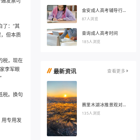
普通发票可
金安成人高考辅导行业
的文章
87人浏览
白了：“其
查询成人高考时间
程，但本质
185人浏览
的税，现在
专家李军眼
最新资讯
查看更多
”
抵税。换句
赛里木湖冰推景观对我
眼睛很好
135人浏览
，用专用发