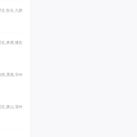
蒙古,包头,九原
河北,承德,隆化
陕西,渭南,华州
河北,唐山,滦州