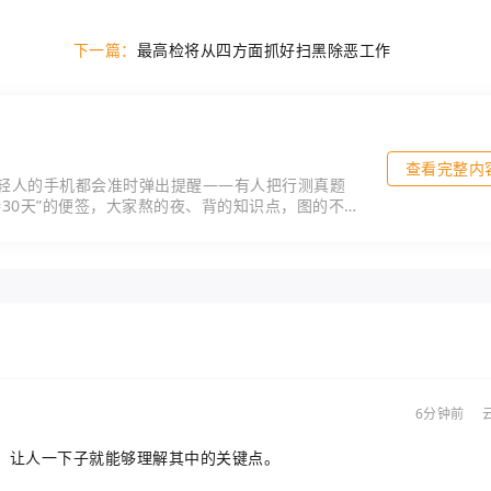
下一篇：
最高检将从四方面抓好扫黑除恶工作
查看完整内
轻人的手机都会准时弹出提醒——有人把行测真题
30天”的便签，大家熬的夜、背的知识点，图的不过
6分钟前
，让人一下子就能够理解其中的关键点。