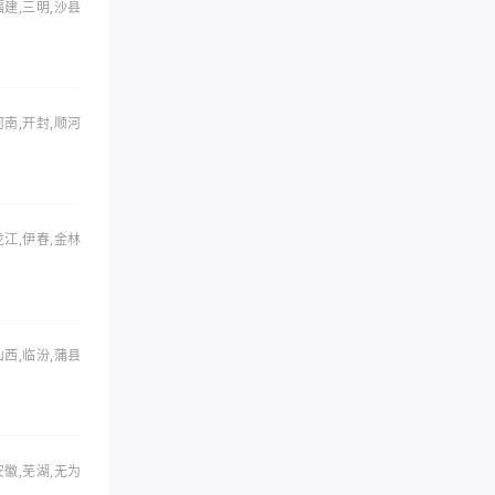
福建,三明,沙县
河南,开封,顺河
龙江,伊春,金林
山西,临汾,蒲县
安徽,芜湖,无为