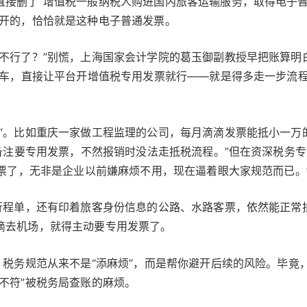
直接删了“增值税一般纳税人购进国内旅客运输服务，取得电子
台开的，恰恰就是这种电子普通发票。
不行了？”别慌，上海国家会计学院的葛玉御副教授早把账算明
订车，直接让平台开增值税专用发票就行——就是得多走一步流
”。比如重庆一家做工程监理的公司，每月滴滴发票能抵小一万
，备注要专用发票，不然报销时没法走抵税流程。”但在资深税务
发票了，无非是企业以前嫌麻烦不用，现在逼着眼大家规范而已。
行程单，还有印着旅客身份信息的公路、水路客票，依然能正常
滴去机场，就得主动要专用发票了。
：税务规范从来不是“添麻烦”，而是帮你避开后续的风险。毕竟
不符”被税务局查账的麻烦。