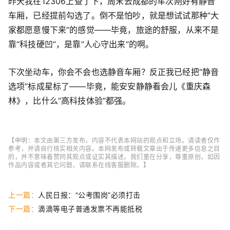
昨天我在12306上查了下，周末去成都的车次刚好有静音
车厢，已经提前勾选了。倒不是怕吵，就是想试试那种“大
家都愿意慢下来”的感觉——毕竟，旅途的舒服，从来不是
靠“科技硬凹”，是靠“人心守出来”的啊。
下次坐动车，你会不会也选静音车厢？反正我已经把“静音
选项”标成星标了——毕竟，能安安静静看会儿《重庆森
林》，比什么“高科技体验”都强。
【申明：本文由第三方发布，内容不代表本网站的观点和立场。请读者仅作
参考，并请自行核实相关内容。本网发布或转载文章出于传递更多信息之目
的，并不意味着赞同其观点或证实其描述。我们重在分享，尊重原创，如因
作品内容或者其它问题，请联系在线客服删除。】
上一篇：
人民日报：“公考围岗”必须打击
下一篇：
滴滴等电子普通发票不再能抵税