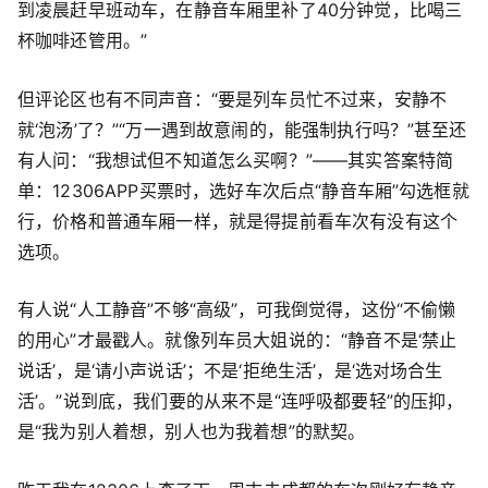
到凌晨赶早班动车，在静音车厢里补了40分钟觉，比喝三
杯咖啡还管用。”
但评论区也有不同声音：“要是列车员忙不过来，安静不
就‘泡汤’了？”“万一遇到故意闹的，能强制执行吗？”甚至还
有人问：“我想试但不知道怎么买啊？”——其实答案特简
单：12306APP买票时，选好车次后点“静音车厢”勾选框就
行，价格和普通车厢一样，就是得提前看车次有没有这个
选项。
有人说“人工静音”不够“高级”，可我倒觉得，这份“不偷懒
的用心”才最戳人。就像列车员大姐说的：“静音不是‘禁止
说话’，是‘请小声说话’；不是‘拒绝生活’，是‘选对场合生
活’。”说到底，我们要的从来不是“连呼吸都要轻”的压抑，
是“我为别人着想，别人也为我着想”的默契。