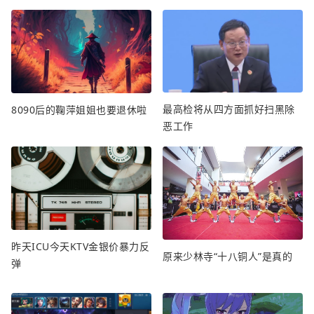
最高检将从四方面抓好扫黑除
8090后的鞠萍姐姐也要退休啦
恶工作
昨天ICU今天KTV金银价暴力反
原来少林寺“十八铜人”是真的
弹