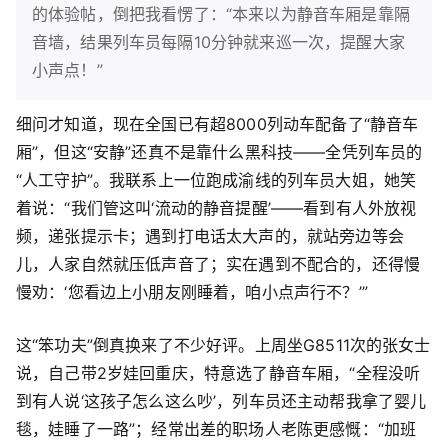
的体验帖，倒把我看愣了：“本来以为静音车厢是靠隔
音墙，结果列车员每隔10分钟就来巡一次，提醒大家
小声点！”
细问才知道，现在全国已有超8000列动车配备了“静音车
厢”，但这“安静”还真不是靠什么黑科技——全凭列车员的
“人工守护”。我联系上一位跑成渝线的列车员大姐，她笑
着说：“我们管这叫‘流动的静音提醒’——看到有人外放视
频，递张提示卡；遇到打电话太大声的，就站旁边等会
儿，人家自然就压低声音了；实在遇到不配合的，还得慢
慢劝：‘您看边上小朋友刚睡着，咱小点声行不？’”
这“笨功夫”倒真换来了不少好评。上周坐G8511次的张女士
说，自己带2岁娃回重庆，特意选了静音车厢，“全程没听
到有人说‘这孩子怎么这么吵’，列车员还主动帮我拿了婴儿
毯，娃睡了一路”；经常出差的职场人老陈更感慨：“加班