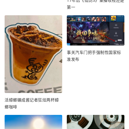
17年后《仙剑3》重播收视还是
第一
事关汽车门把手强制性国家标
准发布
活蟑螂碾成酱记者狂炫两杯蟑
螂咖啡