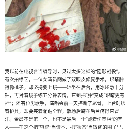
我以前在电视台当编导时，见过太多这样的“隐形战役”。
有次拍综艺，一位女演员刚做了双眼皮修复手术，眼睛肿
得像桃子，却坚持要上镜——她坐在后台，用冰袋敷十分
钟，再对着镜子练五分钟表情，直到把“肿”变成“眼睛更有
神”；还有位男歌手，演唱会前一天摔断了尾骨，上台时绑
着护具，却要笑着蹦跶全程，散场后蹲在后台疼得直冒
汗。金晨不是第一个，也不是最后一个“藏着伤亮相”的艺
人——在这个把“容貌”当资本、把“状态”当饭碗的圈子里，