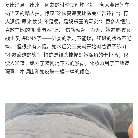
复出消息一出来，网友的讨论立刻炸了锅。有人翻出她车
祸当天的路人拍，惊叹“这恢复速度比医美广告还神”；有
人调侃“原来‘换头’不是梗，是娱乐圈的写实”；更多人把焦
点放在她的“职业素养”上：“伤筋动骨一百天，她这是把‘女
战士’刻进DNA了——评委的活儿不能误，红毯的状态不能
垮。”但很少有人提，她术后第三天就开始对着镜子练习
“不露痕迹的笑”，怕的是镜头捕捉到她嘴角的牵扯感；也
没人知道，她为了遮刚消下去的淤青，化妆师用了三瓶遮
瑕膏，才调出和她皮肤一模一样的颜色。