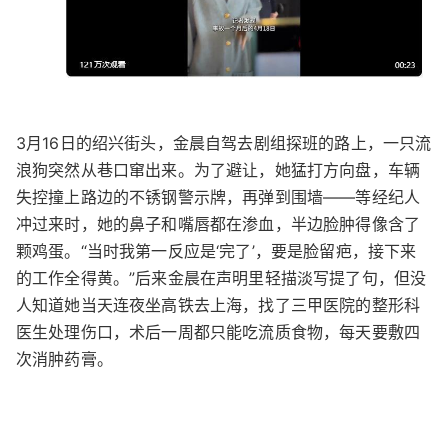
3月16日的绍兴街头，金晨自驾去剧组探班的路上，一只流
浪狗突然从巷口窜出来。为了避让，她猛打方向盘，车辆
失控撞上路边的不锈钢警示牌，再弹到围墙——等经纪人
冲过来时，她的鼻子和嘴唇都在渗血，半边脸肿得像含了
颗鸡蛋。“当时我第一反应是‘完了’，要是脸留疤，接下来
的工作全得黄。”后来金晨在声明里轻描淡写提了句，但没
人知道她当天连夜坐高铁去上海，找了三甲医院的整形科
医生处理伤口，术后一周都只能吃流质食物，每天要敷四
次消肿药膏。