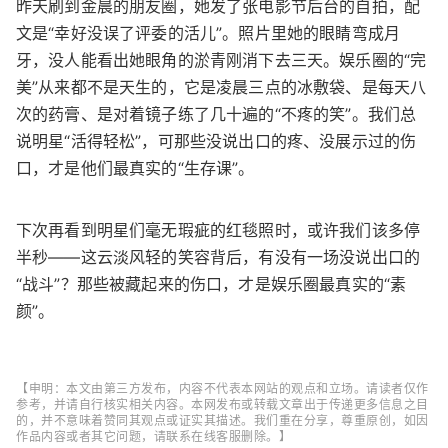
昨天刷到金晨的朋友圈，她发了张电影节后台的自拍，配
文是“幸好没误了评委的活儿”。照片里她的眼睛弯成月
牙，没人能看出她眼角的淤青刚消下去三天。娱乐圈的“完
美”从来都不是天生的，它是凌晨三点的冰敷袋、是每天八
次的药膏、是对着镜子练了几十遍的“不疼的笑”。我们总
说明星“活得轻松”，可那些没说出口的疼、没展示过的伤
口，才是他们最真实的“生存课”。
下次再看到明星们毫无瑕疵的红毯照时，或许我们该多停
半秒——这云淡风轻的笑容背后，有没有一场没说出口的
“战斗”？那些被藏起来的伤口，才是娱乐圈最真实的“素
颜”。
【申明：本文由第三方发布，内容不代表本网站的观点和立场。请读者仅作
参考，并请自行核实相关内容。本网发布或转载文章出于传递更多信息之目
的，并不意味着赞同其观点或证实其描述。我们重在分享，尊重原创，如因
作品内容或者其它问题，请联系在线客服删除。】