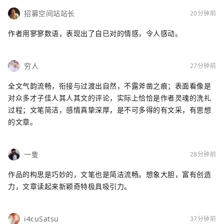
招募空间站站长
20分钟前
作者用寥寥数语，表现出了自已对的情感，令人感动。
穷人
27分钟前
全文气韵流畅，衔接与过渡出自然，不露斧凿之痕；表面看像是
对众多才子佳人其人其文的评论，实际上恰恰是作者灵魂的洗礼
过程；文笔简洁，感情真挚深厚，是不可多得的有文采，有思想
的文章。
一隻
28分钟前
作品的构思是巧妙的，文笔也是简洁流畅。想象大胆，富有创造
力，文章读起来新颖奇特极具吸引力。
i4cuSatsu
37分钟前