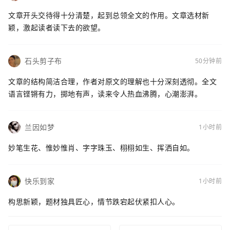
文章开头交待得十分清楚，起到总领全文的作用。文章选材新
颖，激起读者读下去的欲望。
石头剪子布
50分钟前
文章的结构简洁合理，作者对原文的理解也十分深刻透彻。全文
语言铿锵有力，掷地有声，读来令人热血沸腾，心潮澎湃。
兰因如梦
1小时前
妙笔生花、惟妙惟肖、字字珠玉、栩栩如生、挥洒自如。
快乐到家
1小时前
构思新颖，题材独具匠心，情节跌宕起伏紧扣人心。