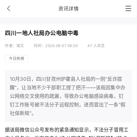
资讯详情
四川一地人社局办公电脑中毒
作者：瑜文
时间：2026-08-07 08:30
47 人浏览
今日热榜
10月30日，四川甘孜州炉霍县人社局的一则“反诈提
醒”，让当地不少干部职工捏了把汗——该局因集中办
公网络交叉使用的疏漏，导致办公电脑感染病毒，钉
钉工作账号被不法分子远程控制，进而冒出了一条“假
社保新规”。
据该局微信公众号发布的紧急通知显示，不法分子冒用工