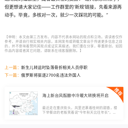
但更想请大家记住——工作群里的‘新规’链接，先看来源再
动手。毕竟，多核对一次，就少一次踩坑的可能。”
【申明：本文由第三方发布，内容不代表本网站的观点和立场。请读者仅作
参考，并请自行核实相关内容。本网发布或转载文章出于传递更多信息之目
的，并不意味着赞同其观点或证实其描述。我们重在分享，尊重原创，如因
作品内容或者其它问题，请联系在线客服删除。】
上一篇：
新生儿转运时坠落骨折相关人员停职
下一篇：
俄罗斯将驱逐2700名违法外国人
海上新台风酝酿中冷暖大转换将开启
最近走在重庆街头，风里还裹着桂树的甜香，楼
下早餐店的老板笑着说“今年秋天比往年长”，我
却盯着手机里的气象图直皱眉头——平静了这么
久，天气要开始“搞事情”了。 先给大家