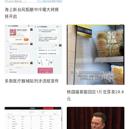
海上新台风酝酿中冷暖大转换
将开启
多款医疗器械贴剂涉违规宣传
杨国福客服回应1斤豆芽卖28.8
元