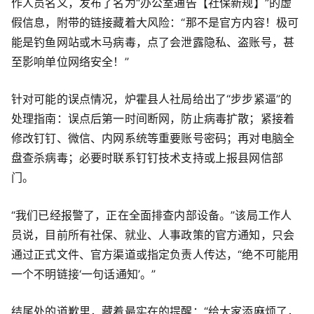
作人员名义，发布了名为“办公室通告【社保新规】”的虚
假信息，附带的链接藏着大风险：“那不是官方内容！极可
能是钓鱼网站或木马病毒，点了会泄露隐私、盗账号，甚
至影响单位网络安全！”
针对可能的误点情况，炉霍县人社局给出了“步步紧逼”的
处理指南：误点后第一时间断网，防止病毒扩散；紧接着
修改钉钉、微信、内网系统等重要账号密码；再对电脑全
盘查杀病毒；必要时联系钉钉技术支持或上报县网信部
门。
“我们已经报警了，正在全面排查内部设备。”该局工作人
员说，目前所有社保、就业、人事政策的官方通知，只会
通过正式文件、官方渠道或指定负责人传达，“绝不可能用
一个不明链接‘一句话通知’。”
结尾处的道歉里，藏着最实在的提醒：“给大家添麻烦了，