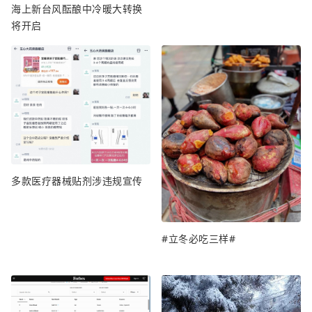
海上新台风酝酿中冷暖大转换
将开启
多款医疗器械贴剂涉违规宣传
#立冬必吃三样#