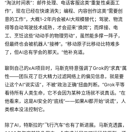
“淘汰时间表”：邮件处理、电话客服这类“重复性桌面工
作”，现在已经在快速消失；编程、内容创作这类“需要创
意的工作”，大概1-2年内会被AI大规模替代；驾驶、物流
得等自动驾驶技术成熟，才会迎来“换岗”；而焊接、电
工、烹饪这些“动动手的物理劳动”，虽然能多撑一阵子，
但最终也会被机器人“接棒”。“移动原子比移动比特难多
了，但AI总有学会的那天。”他补充道。
聊到自己的xAI项目时，马斯克特意强调了Grok的“求真”属
性——团队花了巨大精力过滤网络上的偏见信息，就是要
让这个AI“说实话”，不被“政治正确”扭曲判断。“Grok平等
看待所有人类生命，它不会因为某种立场就不说真话。”在
他看来，这是AI安全的“底线”——如果AI都开始“说谎”，人
类根本没法控制它。
除了AI，特斯拉的“飞行汽车”也有了新进展。马斯克透露，