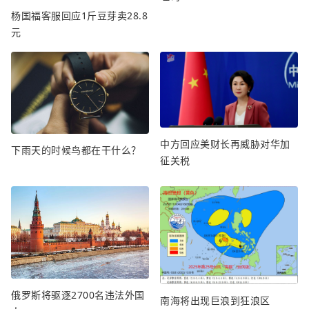
杨国福客服回应1斤豆芽卖28.8
元
中方回应美财长再威胁对华加
下雨天的时候鸟都在干什么？
征关税
俄罗斯将驱逐2700名违法外国
南海将出现巨浪到狂浪区