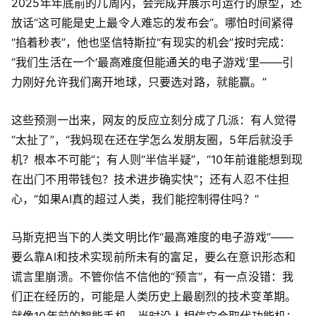
2025年年底前的几周内，会完成并展示可运行的原型，还
放话“这可能是史上最令人难忘的发布会”。哪怕时间紧得
“掐着秒表”，他也坚信特斯拉“有现实的机会”按时完成：
“我们生活在一个‘最高难度但能通关的电子游戏’里——引
力刚好允许我们离开地球，只要选对路，就能赢。”
这些预测一出来，网友的反应立刻分成了几派：有人觉得
“太扯了”，“我妈现在还在学怎么发朋友圈，5年后就没手
机？根本不可能”；有人则“半信半疑”，“10年前谁能想到现
在出门不用带钱包？技术进步确实快”；还有人忍不住担
心，“如果AI真的超过人类，我们能控制得住吗？”
马斯克把当下的人类文明比作“最高难度的电子游戏”——
要么靠AI和技术实现前所未有的富足，要么在意识形态和
谎言里崩溃。不管你信不信他的“预言”，有一点没错：我
们正在经历的，可能是人类历史上最剧烈的技术变革期。
就像10年前的智能手机，当时没人相信它会取代功能机；