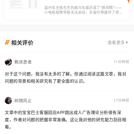
温州车主姚先生的威马车最近成了“麻烦精”——
小电瓶故障导致无法启动，车窗升降器坏了修三
次都没好，最头疼的是续航从520公里掉到200
公里。可当年买它时的“安心”早没了：威马2023
年
相关评价
查看更多
赖床患者
11分钟前
对于这个问题，我没有太多的了解。但通过阅读这篇文章，我对
问题的背景和相关研究有了更全面的认识。
树随风止
17分钟前
文章中的宝宝巴士客服回应APP跳出成人广告理论分析很有深
度，作者对问题的把握非常准确。这让我对他的研究能力刮目相
看。