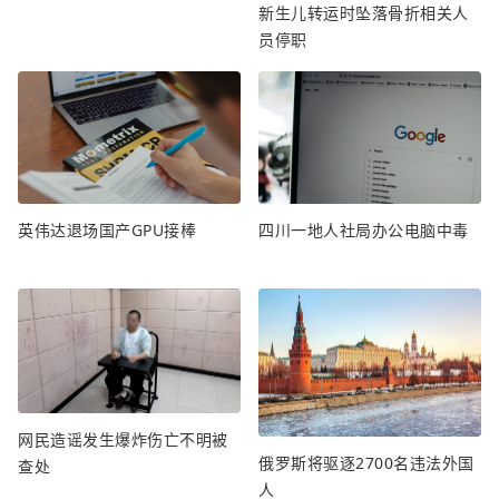
新生儿转运时坠落骨折相关人
员停职
英伟达退场国产GPU接棒
四川一地人社局办公电脑中毒
网民造谣发生爆炸伤亡不明被
俄罗斯将驱逐2700名违法外国
查处
人