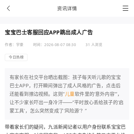
资讯详情
宝宝巴士客服回应APP跳出成人广告
作者：宇豪
时间：2026-08-07 08:30
31 人浏览
今日热榜
有家长在社交平台晒出截图：孩子每天听儿歌的宝宝
巴士APP，打开瞬间弹出了成人风格的广告，点击后
还能看到擦边视频。这则“
儿童
软件里的‘意外内容’”，
让不少家长吓出一身冷汗——“平时放心丢给孩子的‘启
蒙工具’，怎么突然变成了‘风险源’？”
带着家长们的疑问，九派新闻记者以用户身份联系宝宝巴