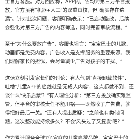
士官方客服。对方回应称，APP内广告均为第三方平台投
放，官方虽有“机器+人工”的双重审核，但“确实存在遗
漏”。针对此次问题，客服明确表示：“已启动整改，后续
会强化对第三方广告的内容筛选，同时完善审核流程。”
至于“为什么要放广告”，客服也坦言：“宝宝巴士的儿歌、
动画都是免费内容，广告收入是支撑服务的重要来源。我
们理解家长的担忧，会尽量减少广告对孩子的干扰。”
这话立刻引发家长们的讨论：有人气到“直接卸载软件”，
吐槽“儿童APP的底线就是‘无成人内容’，这点都做不到，还
谈什么‘快乐启蒙’？”有人理性分析：“第三方投放确实难监
管，但平台的审核责任不能甩锅——既然收了广告费，就
得把好最后一关。”还有人提出质疑：“之前也有类似问
题，这次整改能持续多久？不会‘风头过了又复发’吧？”
作为累计服务全球7亿家庭的儿童启蒙品牌，宝宝巴士的