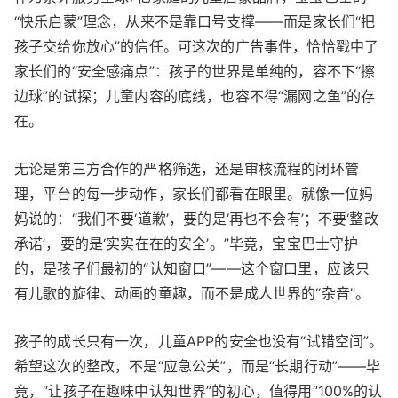
“快乐启蒙”理念，从来不是靠口号支撑——而是家长们“把
孩子交给你放心”的信任。可这次的广告事件，恰恰戳中了
家长们的“安全感痛点”：孩子的世界是单纯的，容不下“擦
边球”的试探；儿童内容的底线，也容不得“漏网之鱼”的存
在。
无论是第三方合作的严格筛选，还是审核流程的闭环管
理，平台的每一步动作，家长们都看在眼里。就像一位妈
妈说的：“我们不要‘道歉’，要的是‘再也不会有’；不要‘整改
承诺’，要的是‘实实在在的安全’。”毕竟，宝宝巴士守护
的，是孩子们最初的“认知窗口”——这个窗口里，应该只
有儿歌的旋律、动画的童趣，而不是成人世界的“杂音”。
孩子的成长只有一次，儿童APP的安全也没有“试错空间”。
希望这次的整改，不是“应急公关”，而是“长期行动”——毕
竟，“让孩子在趣味中认知世界”的初心，值得用“100%的认