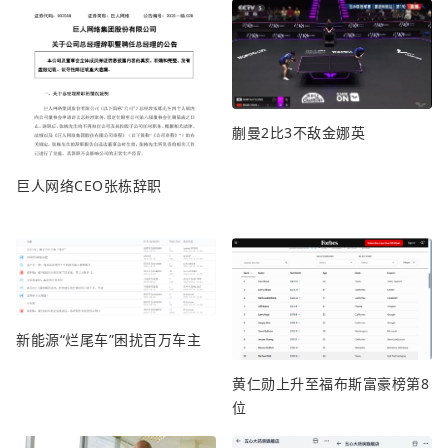
蒯曼2比3不敌金娜英
巨人网络CEO张栋辞职
新能源“烂尾车”困扰百万车主
黄仁勋上升至福布斯富豪榜第8
位