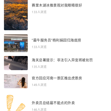
赛里木湖冰推景观对我眼睛很好
133人浏览
“最牛服务员”杨利娟回归海底捞
133人浏览
海关总署提示：非法引入异宠将被处罚
135人浏览
官方回应河南一景区推出虎景房
149人浏览
外卖员总结最不能点的外卖
146人浏览