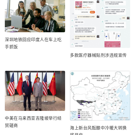
深圳地铁回应印度人在车上吃
手抓饭
多款医疗器械贴剂涉违规宣传
中美在马来西亚吉隆坡举行经
贸磋商
海上新台风酝酿中冷暖大转换
将开启