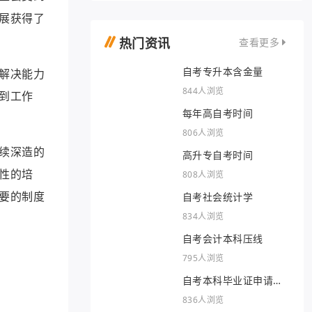
展获得了
热门资讯
查看更多
自考专升本含金量
解决能力
844人浏览
到工作
每年高自考时间
806人浏览
续深造的
高升专自考时间
性的培
808人浏览
要的制度
自考社会统计学
834人浏览
自考会计本科压线
795人浏览
自考本科毕业证申请条
件
836人浏览