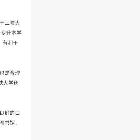
于三峡大
考专升本学
，有利于
也是合理
峡大学还
良好的口
图书馆、