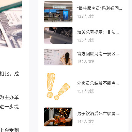
“最牛服务员”杨利娟回
归海底捞
133人浏览
海关总署提示：非法引
入异宠将被处罚
136人浏览
官方回应河南一景区推
出虎景房
152人浏览
相比，成
外卖员总结最不能点的
外卖
151人浏览
为主办单
进一步提
男子饮酒后死亡家属索
赔36万被驳回
144人浏览
上会受到