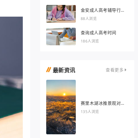
金安成人高考辅导行业
的文章
88人浏览
查询成人高考时间
186人浏览
最新资讯
查看更多
赛里木湖冰推景观对我
眼睛很好
135人浏览