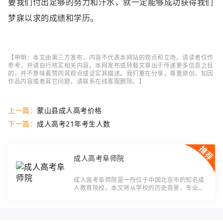
要我们付出足够的努力和汗水，就一定能够成功获得我们
梦寐以求的成绩和学历。
【申明：本文由第三方发布，内容不代表本网站的观点和立场。请读者仅作
参考，并请自行核实相关内容。本网发布或转载文章出于传递更多信息之目
的，并不意味着赞同其观点或证实其描述。我们重在分享，尊重原创，如因
作品内容或者其它问题，请联系在线客服删除。】
上一篇：
蒙山县成人高考价格
下一篇：
成人高考21年考生人数
成人高考阜师院
成人高考阜师院是一所位于中国北京市的知名成
人教育院校。本文将从学校的历史背景、专业设
置、教学质量和校园环境等方面对成人高考阜师
院进行介绍，以展现其在成人教育行业的突出地
位