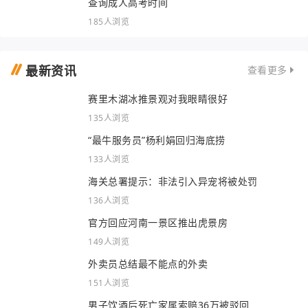
查询成人高考时间
185人浏览
最新资讯
查看更多
赛里木湖冰推景观对我眼睛很好
135人浏览
“最牛服务员”杨利娟回归海底捞
133人浏览
海关总署提示：非法引入异宠将被处罚
136人浏览
官方回应河南一景区推出虎景房
149人浏览
外卖员总结最不能点的外卖
151人浏览
男子饮酒后死亡家属索赔36万被驳回