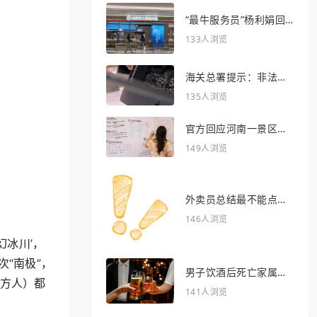
“最牛服务员”杨利娟回
归海底捞
133人浏览
海关总署提示：非法引
入异宠将被处罚
135人浏览
官方回应河南一景区推
出虎景房
149人浏览
外卖员总结最不能点的
外卖
146人浏览
幻冰川’，
“南极”，
男子饮酒后死亡家属索
东方人）都
赔36万被驳回
141人浏览