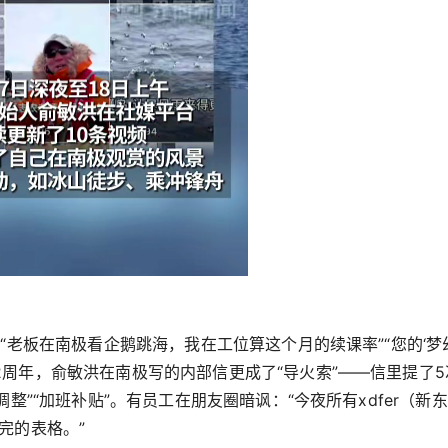
“老板在南极看企鹅跳海，我在工位算这个月的续课率”“您的‘梦
周年，俞敏洪在南极写的内部信更成了“导火索”——信里提了5次
调整”“加班补贴”。有员工在朋友圈暗讽：“今夜所有xdfer（新
完的表格。”