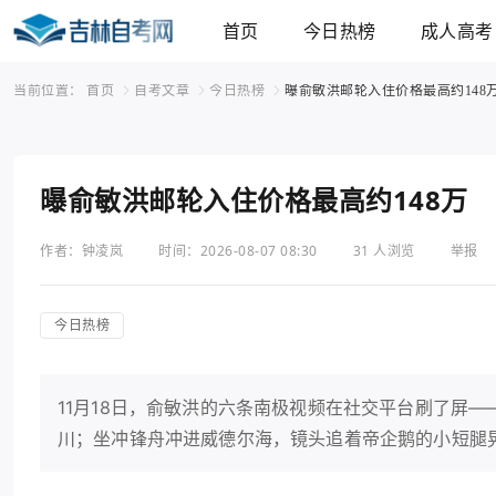
首页
今日热榜
成人高考
当前位置：
首页
自考文章
今日热榜
曝俞敏洪邮轮入住价格最高约148
曝俞敏洪邮轮入住价格最高约148万
作者：钟凌岚
时间：2026-08-07 08:30
31 人浏览
举报
今日热榜
11月18日，俞敏洪的六条南极视频在社交平台刷了屏
川；坐冲锋舟冲进威德尔海，镜头追着帝企鹅的小短腿晃