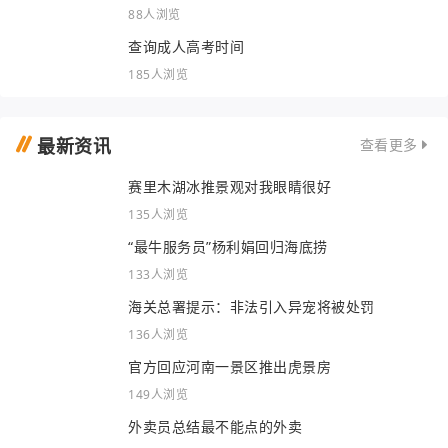
88人浏览
查询成人高考时间
185人浏览
最新资讯
查看更多
赛里木湖冰推景观对我眼睛很好
135人浏览
“最牛服务员”杨利娟回归海底捞
133人浏览
海关总署提示：非法引入异宠将被处罚
136人浏览
官方回应河南一景区推出虎景房
149人浏览
外卖员总结最不能点的外卖