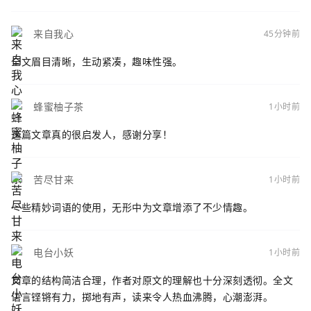
来自我心
45分钟前
全文眉目清晰，生动紧凑，趣味性强。
蜂蜜柚子茶
1小时前
这篇文章真的很启发人，感谢分享！
苦尽甘来
1小时前
一些精妙词语的使用，无形中为文章增添了不少情趣。
电台小妖
1小时前
文章的结构简洁合理，作者对原文的理解也十分深刻透彻。全文
语言铿锵有力，掷地有声，读来令人热血沸腾，心潮澎湃。