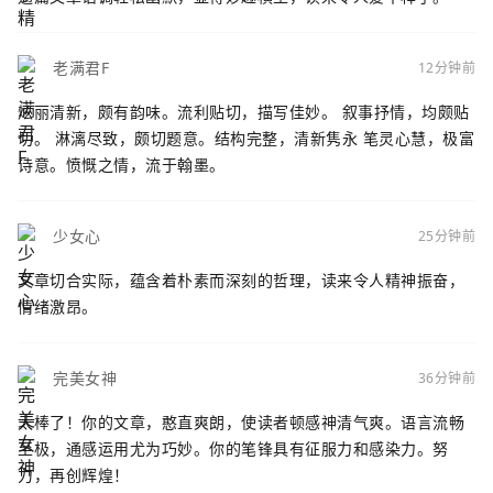
老满君F
12分钟前
炫丽清新，颇有韵味。流利贴切，描写佳妙。 叙事抒情，均颇贴
切。 淋漓尽致，颇切题意。结构完整，清新隽永 笔灵心慧，极富
诗意。愤慨之情，流于翰墨。
少女心
25分钟前
文章切合实际，蕴含着朴素而深刻的哲理，读来令人精神振奋，
情绪激昂。
完美女神
36分钟前
太棒了！你的文章，憨直爽朗，使读者顿感神清气爽。语言流畅
至极，通感运用尤为巧妙。你的笔锋具有征服力和感染力。努
力，再创辉煌！