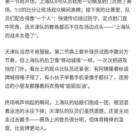
第一节刚开场，上海队8号队员就用一记精准射门点燃了赛
场，1:0的比分让现场观众瞬间沸腾；接下来的比赛里，队
员们配合得像“一个人”：快速传切绕过防守、定点射门直
中死角，连天津队的教练都忍不住在场边点头——“上海队
的战术太稳了”。
天津队当然不肯服输，第二节换上替补球员试图冲散对方
节奏，但上海队的后卫像“移动城墙”一样，一次次把进攻
挡在门外。看台上的观众比队员还紧张：有阿姨攥着标语
牌喊得嗓子哑了，有小伙子举着手机录像手都抖了，连旁
边的小朋友都攥着妈衣角喊“姐姐加油”。
终场哨声响起的瞬间，上海队的姑娘们抱成一团，眼泪混
着泳池的水往下掉；天津队的队员们虽然遗憾，还是主动
走过去握手——赛场上的胜负很分明，但体育精神的温
度，比金牌更动人。