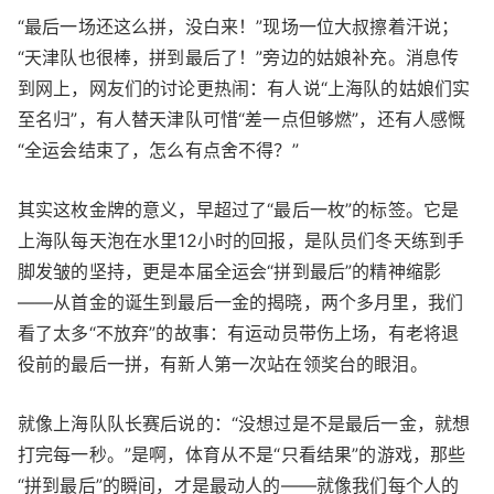
“最后一场还这么拼，没白来！”现场一位大叔擦着汗说；
“天津队也很棒，拼到最后了！”旁边的姑娘补充。消息传
到网上，网友们的讨论更热闹：有人说“上海队的姑娘们实
至名归”，有人替天津队可惜“差一点但够燃”，还有人感慨
“全运会结束了，怎么有点舍不得？”
其实这枚金牌的意义，早超过了“最后一枚”的标签。它是
上海队每天泡在水里12小时的回报，是队员们冬天练到手
脚发皱的坚持，更是本届全运会“拼到最后”的精神缩影
——从首金的诞生到最后一金的揭晓，两个多月里，我们
看了太多“不放弃”的故事：有运动员带伤上场，有老将退
役前的最后一拼，有新人第一次站在领奖台的眼泪。
就像上海队队长赛后说的：“没想过是不是最后一金，就想
打完每一秒。”是啊，体育从不是“只看结果”的游戏，那些
“拼到最后”的瞬间，才是最动人的——就像我们每个人的