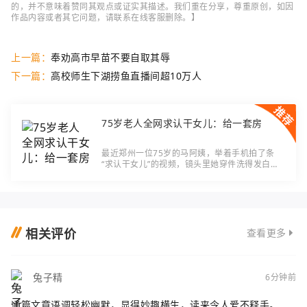
的，并不意味着赞同其观点或证实其描述。我们重在分享，尊重原创，如因
作品内容或者其它问题，请联系在线客服删除。】
上一篇：
奉劝高市早苗不要自取其辱
下一篇：
高校师生下湖捞鱼直播间超10万人
75岁老人全网求认干女儿：给一套房
最近郑州一位75岁的马阿姨，举着手机拍了条
“求认干女儿”的视频，镜头里她穿件洗得发白的
蓝布衫，说话带着点河南口音的颤音：“我有两套
房子，一套留给二女儿，另一套给干女儿；还有
4
相关评价
查看更多
兔子精
6分钟前
通篇文章语调轻松幽默，显得妙趣横生，读来令人爱不释手。