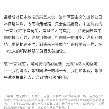
最后想对日本政坛的某些人说：当年军国主义的迷梦让日
本摔进深渊，今天再走老路，只会重蹈覆辙。中国网友的
“一言为定”不是玩笑，是14亿人的态度——台湾问题是中
国的核心利益，谁都别想碰；祖国统一的脚步，谁都别想
挡。要是执迷不悟，到头来只会像当年的侵略者一样，在
14亿人的铜墙铁壁前碰得头破血流。
这“一言为定”，是网友们的心里话，更是14亿人的坚定
——我们等着，等祖国统一的那一天；我们也等着，等那
些试图搞事的人，尝到“碰红线”的代价。
【申明：本文由第三方发布，内容不代表本网站的观点和立场。请读者仅作
参考，并请自行核实相关内容。本网发布或转载文章出于传递更多信息之目
的，并不意味着赞同其观点或证实其描述。我们重在分享，尊重原创，如因
作品内容或者其它问题，请联系在线客服删除。】