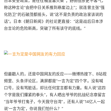
日本安全政策，是在往桶里塞火柴”；野田佳彦更不客气，
称这种言论“会把中日关系推到悬崖边上”；就连曾主张“强
化防卫”的石破茂都摇头，说“这不是负责的政治家该说的
话”。日本《朝日新闻》的社论更直接：“这是战后日本涉
台言论的危险新高，突破了所有该守的底线。”
但最戳人的，还是中国网友的反应——微博热搜下、B站视
频里、头条评论区，满屏都是“一言为定”四个字。没有喊
口号，没有骂脏话，却比任何宣言都有力量。有人说“这四
个字是我们攥紧的拳头”，有人晒出爷爷的抗战纪念章留言
“当年爷爷打鬼子，今天我守台湾”，还有人说“14亿人一起
说‘一言为定’，你说我们怕什么？”