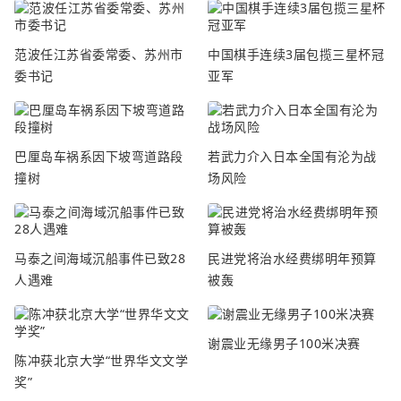
范波任江苏省委常委、苏州市
中国棋手连续3届包揽三星杯冠
委书记
亚军
巴厘岛车祸系因下坡弯道路段
若武力介入日本全国有沦为战
撞树
场风险
马泰之间海域沉船事件已致28
民进党将治水经费绑明年预算
人遇难
被轰
谢震业无缘男子100米决赛
陈冲获北京大学“世界华文文学
奖”