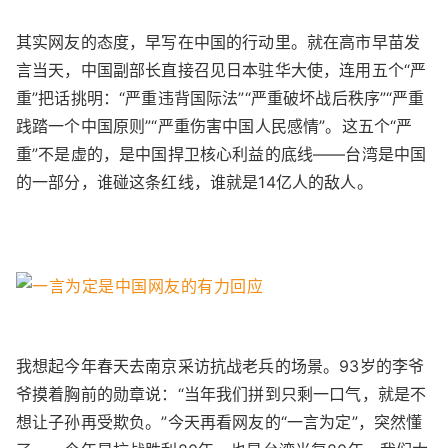
其实网友的态度，早写在中国的行动里。就在高市早苗发
言当天，中国副部长直接召见日本驻华大使，连用五个“严
重”把话挑明：“严重违背国际法”“严重破坏战后秩序”“严重
践踏一个中国原则”“严重伤害中国人民感情”。这五个“严
重”不是虚的，是中国捍卫核心利益的底线——台湾是中国
的一部分，谁碰这条红线，谁就是14亿人的敌人。
我想起今年春天去南京采访抗战老兵的场景。93岁的李爷
爷摸着胸前的勋章说：“当年我们拼到只剩一口气，就是不
想让子孙再受欺负。”今天再看网友的“一言为定”，突然懂