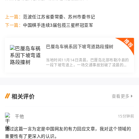
上一篇：
范波任江苏省委常委、苏州市委书记
下一篇：
中国棋手连续3届包揽三星杯冠亚军
巴厘岛车祸系因下坡弯道路段撞树
当地时间11月14日清晨，巴厘岛北部布勒冷县的
一段下坡弯道上，一场交通事故划破了凌晨的宁
静。一辆载着13名中国公民的丰田海狮旅游小
巴，在行至该路段时突然失控冲出路面，重重撞
向道旁
相关评价
查看更多
干他
15分钟前
通过这篇一言为定是中国网友的有力回应文章，我对这个领域的
重要性有了更深入的认识。