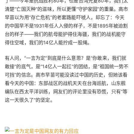
了——今年是抗战胜利80年，也是台湾光复80年，我们太
清楚“亡国灭种”的滋味，所以更懂“守护家园”的重量。高市
早苗以为用“存亡危机”的老套路能吓唬人，却忘了：今天
的中国早不是1931年任人入侵的样子，不是1895年被迫割
台的样子——我们的航母能护得住海疆，我们的战机能守
得住空域，我们的14亿人能拧成一股绳。
有人问，“一言为定”到底是什么意思？是“你敢来，我们就
敢接”的底气，是“14亿人一起扛”的团结，是“祖国统一势不
可挡”的信念。高市早苗可能没读过中国的历史，但她该看
看今天的中国：东部战区的战机天天在台海巡航，山东舰
编队在西太平洋训练，网友们的评论里没有恐慌，只有“等
这一天很久了”的坚定。