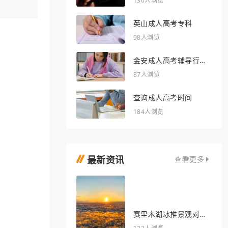
130人浏览
英山成人高考专科
98人浏览
金安成人高考辅导行业
的文章
87人浏览
查询成人高考时间
184人浏览
最新资讯
查看更多
赛里木湖冰推景观对我
眼睛很好