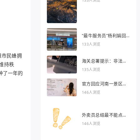
133人浏览
“最牛服务员”杨利娟回
归海底捞
133人浏览
量市民蜂拥
海关总署提示：非法引
维持秩
入异宠将被处罚
135人浏览
种了一年的
官方回应河南一景区推
出虎景房
146人浏览
外卖员总结最不能点的
外卖
146人浏览