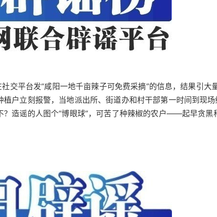
在社交平台发“咸阳一地千亩辣子可免费采摘”的信息，结果引大
种植户立刻报警，当地派出所、街道办和村干部第一时间到现场
？造谣的人图个“博眼球”，可苦了种辣椒的农户——起早贪黑