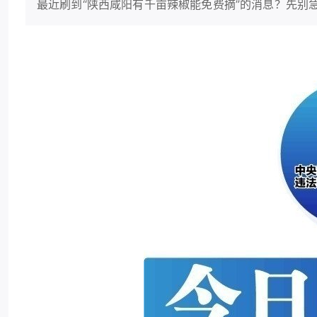
最近刷到“陕西咸阳有千亩辣椒能免费摘”的消息？先别