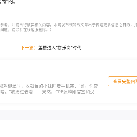
筒”的。
作参考，并请自行核实相关内容。本网发布或转载文章出于传递更多信息之目的，
它问题，请联系在线客服删除。】
下一篇：
盖楼进入“拼乐高”时代
查看完整内
椒鸡柳堡时，收银台的小妹盯着手机笑：“哥，你常
’喽。”我凑过去看——果然，CPE源峰刚官宣和汉堡