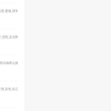
云南,楚雄,禄丰
宁,沈阳,沈北新
,西乌珠穆沁旗
广西,百色,右江