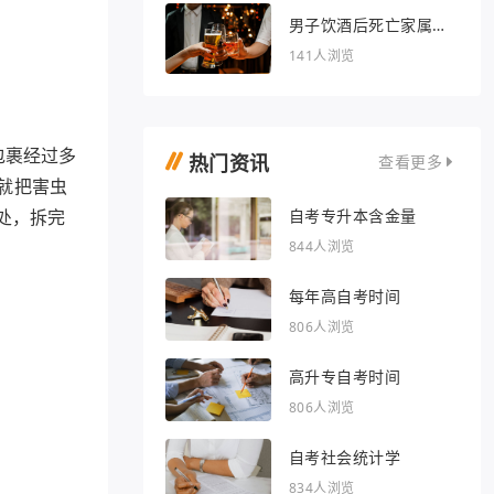
男子饮酒后死亡家属索
赔36万被驳回
141人浏览
包裹经过多
热门资讯
查看更多
就把害虫
自考专升本含金量
处，拆完
844人浏览
每年高自考时间
806人浏览
高升专自考时间
806人浏览
自考社会统计学
834人浏览