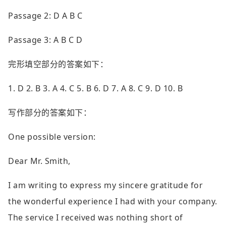
Passage 2: D A B C
Passage 3: A B C D
完形填空部分的答案如下：
1. D 2. B 3. A 4. C 5. B 6. D 7. A 8. C 9. D 10. B
写作部分的答案如下：
One possible version:
Dear Mr. Smith,
I am writing to express my sincere gratitude for
the wonderful experience I had with your company.
The service I received was nothing short of