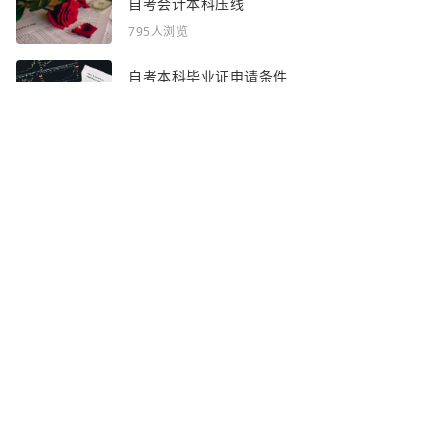
自考会计本科压线
795人浏览
自考本科毕业证申请条件
836人浏览
感谢你浏览了全部内容~
全部频道：
自考资讯
自考问答
网站地图
声明：部分资讯文章来自互联网，对本站有任何建议、意见或投诉，请与本
站联系
Copyright © 2023 - 2026
渝ICP备2025054607号-3
http://www.zhaoshance.cn 吉林自考网
合作联系QQ：