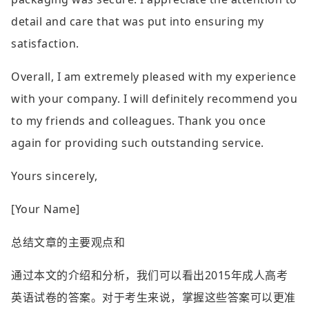
detail and care that was put into ensuring my
satisfaction.
Overall, I am extremely pleased with my experience
with your company. I will definitely recommend you
to my friends and colleagues. Thank you once
again for providing such outstanding service.
Yours sincerely,
[Your Name]
总结文章的主要观点和
通过本文的介绍和分析，我们可以看出2015年成人高考
英语试卷的答案。对于考生来说，掌握这些答案可以更准