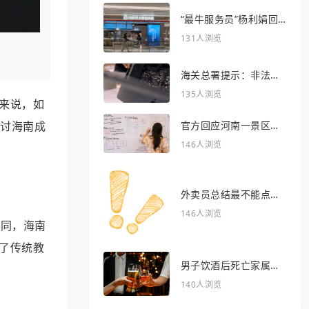
“最牛服务员”杨利娟回
归海底捞
131人浏览
海关总署提示：非法引
入异宠将被处罚
135人浏览
来说，如
官方回应河南一景区推
讨海南成
出虎景房
146人浏览
外卖员总结最不能点的
外卖
146人浏览
不同，海南
了传统教
男子饮酒后死亡家属索
赔36万被驳回
140人浏览