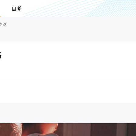
自考
新路
路