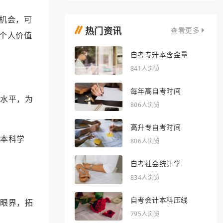
机会，可
热门资讯
查看更多
个人价值
自考专升本含金量
841人浏览
每年高自考时间
历水平，为
806人浏览
高升专自考时间
学本科学
806人浏览
自考社会统计学
834人浏览
自考会计本科压线
阔眼界，拓
795人浏览