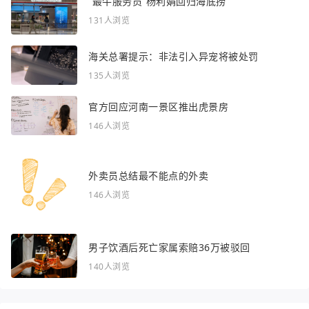
“最牛服务员”杨利娟回归海底捞
131人浏览
海关总署提示：非法引入异宠将被处罚
135人浏览
官方回应河南一景区推出虎景房
146人浏览
外卖员总结最不能点的外卖
146人浏览
男子饮酒后死亡家属索赔36万被驳回
140人浏览