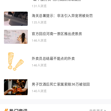
“最牛服务员”杨利娟回归海底捞
131人浏览
海关总署提示：非法引入异宠将被处罚
135人浏览
官方回应河南一景区推出虎景房
146人浏览
外卖员总结最不能点的外卖
146人浏览
男子饮酒后死亡家属索赔36万被驳回
140人浏览