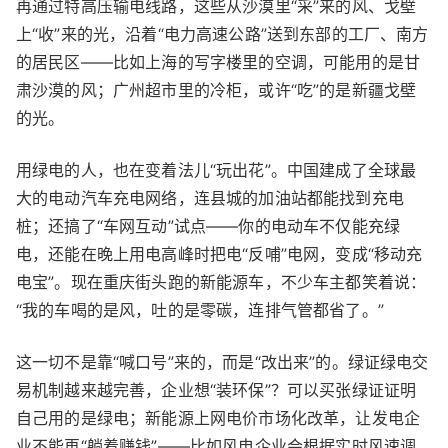
再通过特高压输电线路，这些从沙漠里“采”来的风、戈壁
上“收”来的光，沿着“电力高速公路”送到东部的工厂、南方
的居民区——比如上海的写字楼里的空调，可能用的是甘
肃沙漠的风；广州超市里的冷柜，或许“吃”的是新疆戈壁
的光。
用绿电的人，也在变着法儿“玩出花”。中国建成了全球最
大的电动汽车充电网络，连县城的加油站都能找到充电
桩；还搞了“车网互动”试点——你的电动车不仅能充绿
电，还能在晚上用电高峰时把电“反哺”电网，变成“移动充
电宝”。现在重庆街头跑的新能源车，不少车主都笑着说：
“我的车喝的是风，吐的是零碳，连排气管都省了。”
这一切不是靠“喊口号”来的，而是“改出来”的。绿证绿电交
易机制越来越完善，企业想“装环保”？可以买张绿证证明
自己用的是绿电；新能源上网电价市场化改革，让发电企
业不能再“躺着赚钱”——比如风电企业会根据实时风速调