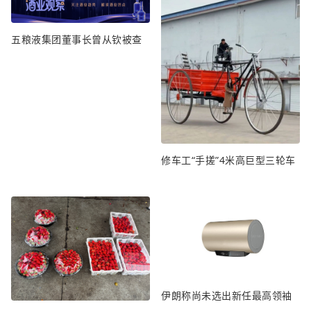
五粮液集团董事长曾从钦被查
修车工“手搓”4米高巨型三轮车
伊朗称尚未选出新任最高领袖