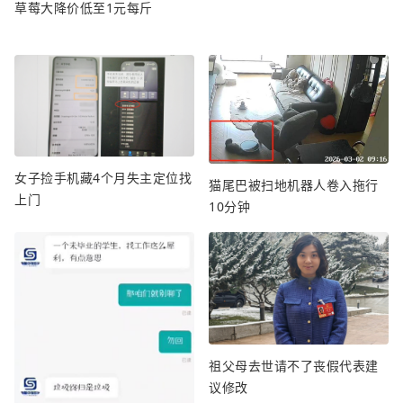
草莓大降价低至1元每斤
女子捡手机藏4个月失主定位找
猫尾巴被扫地机器人卷入拖行
上门
10分钟
祖父母去世请不了丧假代表建
议修改