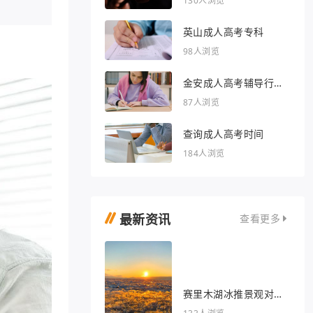
130人浏览
英山成人高考专科
98人浏览
金安成人高考辅导行业
的文章
87人浏览
查询成人高考时间
184人浏览
最新资讯
查看更多
赛里木湖冰推景观对我
眼睛很好