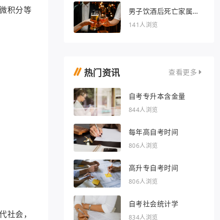
微积分等
男子饮酒后死亡家属索
赔36万被驳回
141人浏览
热门资讯
查看更多
自考专升本含金量
844人浏览
每年高自考时间
806人浏览
高升专自考时间
806人浏览
自考社会统计学
代社会，
834人浏览