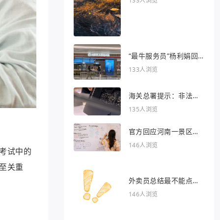
133人浏览
“最牛服务员”杨利娟回
归海底捞
133人浏览
海关总署提示：非法引
入异宠将被处罚
135人浏览
官方回应河南一景区推
出虎景房
146人浏览
考试中的
至关重
外卖员总结最不能点的
外卖
146人浏览