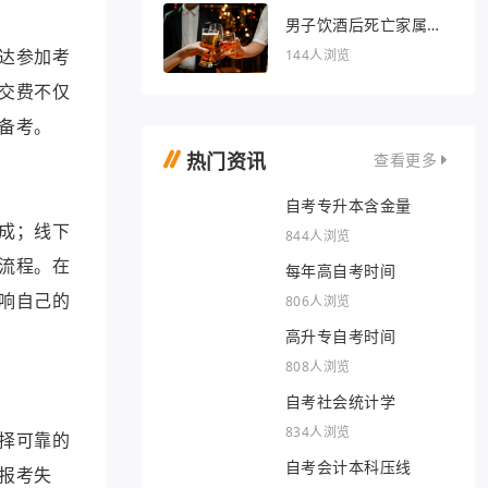
男子饮酒后死亡家属索
赔36万被驳回
达参加考
144人浏览
交费不仅
备考。
热门资讯
查看更多
自考专升本含金量
成；线下
844人浏览
流程。在
每年高自考时间
响自己的
806人浏览
高升专自考时间
808人浏览
自考社会统计学
834人浏览
择可靠的
自考会计本科压线
报考失