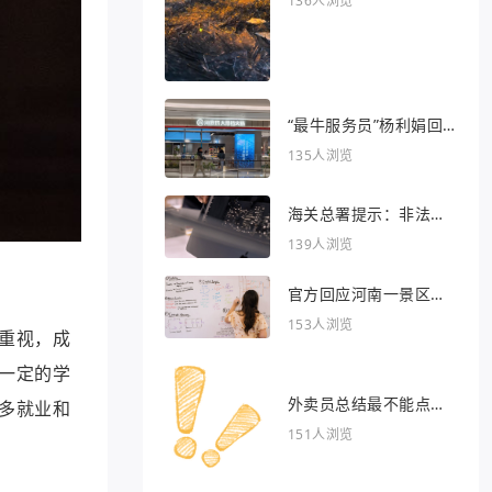
136人浏览
“最牛服务员”杨利娟回
归海底捞
135人浏览
海关总署提示：非法引
入异宠将被处罚
139人浏览
官方回应河南一景区推
出虎景房
153人浏览
重视，成
一定的学
外卖员总结最不能点的
多就业和
外卖
151人浏览