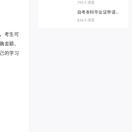
795人浏览
自考本科毕业证申请条
件
836人浏览
，考生可
确金额、
己的学习