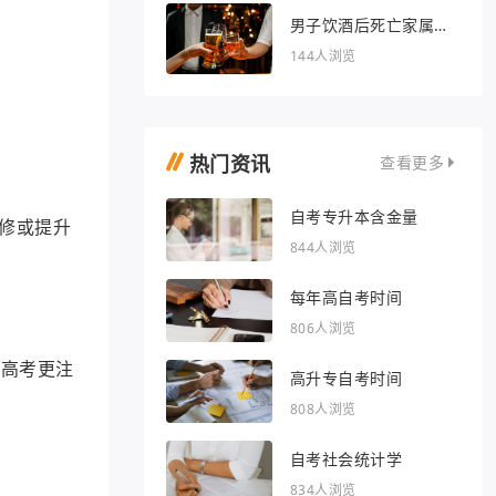
男子饮酒后死亡家属索
赔36万被驳回
144人浏览
热门资讯
查看更多
自考专升本含金量
修或提升
844人浏览
每年高自考时间
806人浏览
人高考更注
高升专自考时间
808人浏览
自考社会统计学
834人浏览