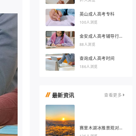
91人浏览
英山成人高考专科
100人浏览
金安成人高考辅导行业
的文章
88人浏览
查询成人高考时间
186人浏览
最新资讯
查看更多
赛里木湖冰推景观对我
眼睛很好