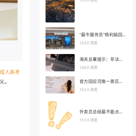
135人浏览
“最牛服务员”杨利娟回
归海底捞
133人浏览
海关总署提示：非法引
入异宠将被处罚
136人浏览
成人高考
官方回应河南一景区推
义。
出虎景房
152人浏览
外卖员总结最不能点的
外卖
151人浏览