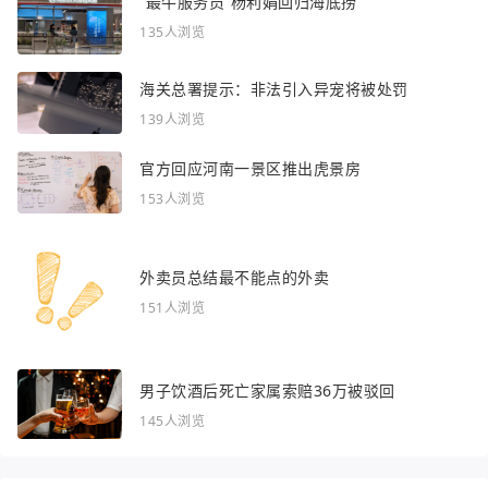
“最牛服务员”杨利娟回归海底捞
135人浏览
海关总署提示：非法引入异宠将被处罚
139人浏览
官方回应河南一景区推出虎景房
153人浏览
外卖员总结最不能点的外卖
151人浏览
男子饮酒后死亡家属索赔36万被驳回
145人浏览