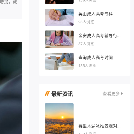
130人浏览
增加，成
英山成人高考专科
98人浏览
金安成人高考辅导行业
的文章
87人浏览
查询成人高考时间
185人浏览
最新资讯
查看更多
赛里木湖冰推景观对我
眼睛很好