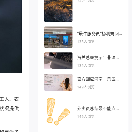
133人浏览
“最牛服务员”杨利娟回
归海底捞
133人浏览
海关总署提示：非法引
入异宠将被处罚
135人浏览
官方回应河南一景区推
出虎景房
149人浏览
工人、农
状况提供
外卖员总结最不能点的
外卖
146人浏览
加灵活多