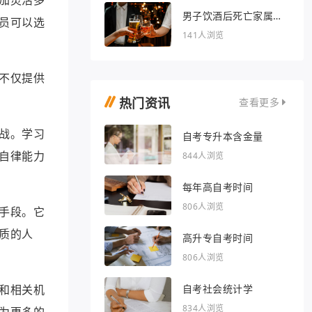
男子饮酒后死亡家属索
员可以选
赔36万被驳回
141人浏览
不仅提供
热门资讯
查看更多
战。学习
自考专升本含金量
自律能力
844人浏览
每年高自考时间
806人浏览
手段。它
质的人
高升专自考时间
806人浏览
和相关机
自考社会统计学
834人浏览
为更多的