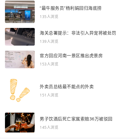
“最牛服务员”杨利娟回归海底捞
135人浏览
海关总署提示：非法引入异宠将被处罚
139人浏览
官方回应河南一景区推出虎景房
153人浏览
外卖员总结最不能点的外卖
151人浏览
男子饮酒后死亡家属索赔36万被驳回
145人浏览