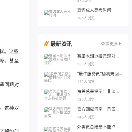
87人浏览
查询成人高考时间
184人浏览
最新资讯
查看更多
扰。这些
赛里木湖冰推景观对我
降，甚至
眼睛很好
133人浏览
“最牛服务员”杨利娟回
归海底捞
133人浏览
适问题对
海关总署提示：非法引
入异宠将被处罚
135人浏览
。这种双
官方回应河南一景区推
出虎景房
146人浏览
外卖员总结最不能点的
了解如何