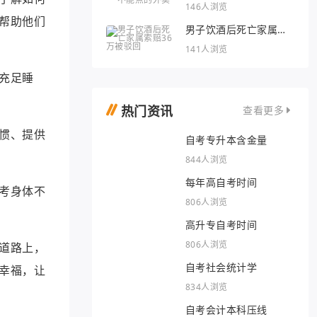
外卖
146人浏览
帮助他们
男子饮酒后死亡家属索
赔36万被驳回
141人浏览
充足睡
热门资讯
查看更多
惯、提供
自考专升本含金量
844人浏览
每年高自考时间
考身体不
806人浏览
高升专自考时间
806人浏览
道路上，
自考社会统计学
幸福，让
834人浏览
自考会计本科压线