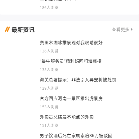
186人浏览
最新资讯
查看更多
赛里木湖冰推景观对我眼睛很好
136人浏览
“最牛服务员”杨利娟回归海底捞
135人浏览
海关总署提示：非法引入异宠将被处罚
139人浏览
官方回应河南一景区推出虎景房
153人浏览
外卖员总结最不能点的外卖
151人浏览
男子饮酒后死亡家属索赔36万被驳回