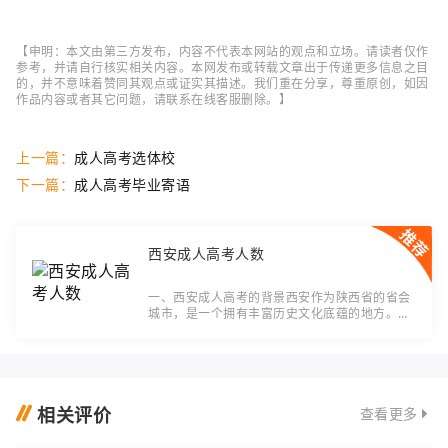
【申明：本文由第三方发布，内容不代表本网站的观点和立场。请读者仅作
参考，并请自行核实相关内容。本网发布或转载文章出于传递更多信息之目
的，并不意味着赞同其观点或证实其描述。我们重在分享，尊重原创，如因
作品内容或者其它问题，请联系在线客服删除。】
上一篇：
成人高考选体校
下一篇：
成人高考毕业寄语
西安成人高考人数
一、西安成人高考的背景西安作为陕西省的省会
城市，是一个拥有丰富历史文化底蕴的地方。西
安也是一个具有较完善的教育资源的城市，吸引
了大批的学子前来深造。由于一些不可抹去的原
因
相关评价
查看更多