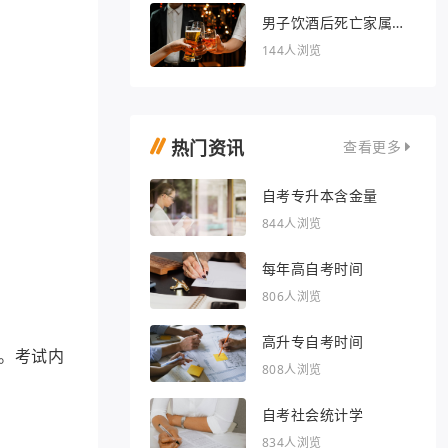
男子饮酒后死亡家属索
赔36万被驳回
144人浏览
热门资讯
查看更多
自考专升本含金量
844人浏览
每年高自考时间
806人浏览
高升专自考时间
。考试内
808人浏览
自考社会统计学
834人浏览