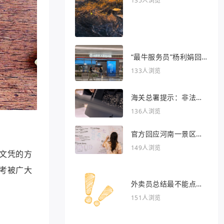
135人浏览
“最牛服务员”杨利娟回
归海底捞
133人浏览
海关总署提示：非法引
入异宠将被处罚
136人浏览
官方回应河南一景区推
出虎景房
149人浏览
文凭的方
考被广大
外卖员总结最不能点的
外卖
151人浏览