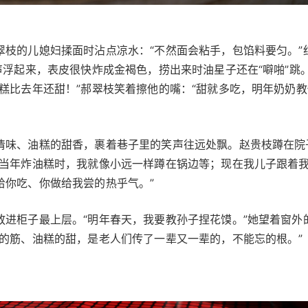
枝的儿媳妇揉面时沾点凉水：“不然面会粘手，包馅料要匀。”
声浮起来，表皮很快炸成金褐色，捞出来时油星子还在“噼啪”跳
糕比去年还甜！”郝翠枝笑着擦他的嘴：“甜就多吃，明年奶奶
清味、油糕的甜香，裹着巷子里的笑声往远处飘。赵贵枝蹲在院
妈当年炸油糕时，我就像小远一样蹲在锅边等；现在我儿子跟着
给你吃、你做给我尝的热乎气。”
进柜子最上层。“明年春天，我要教孙子捏花馍。”她望着窗外
的筋、油糕的甜，是老人们传了一辈又一辈的，不能忘的根。”