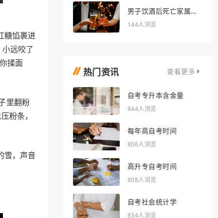
男子饮酒后死亡家属索
赔36万被驳回
144人浏览
红糖馅裹进
。小远咬了
教你揉面
热门资讯
查看更多
自考专升本含金量
子里翻粉
844人浏览
我压粉条，
每年高自考时间
806人浏览
的雪，声音
高升专自考时间
808人浏览
自考社会统计学
834人浏览