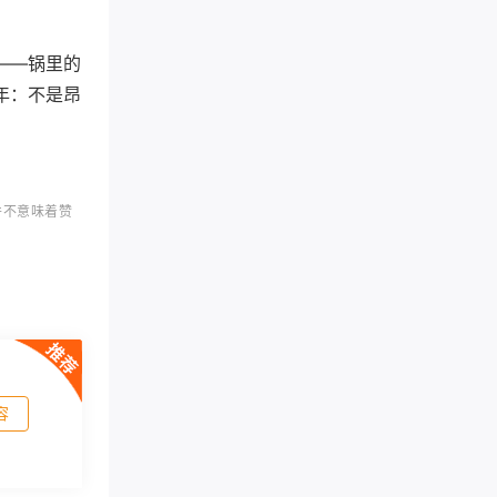
——锅里的
年：不是昂
并不意味着赞
容