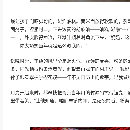
最让孩子们踮脚盼的，是炸油糕。黄米面蒸得软软的，郝翠
面剂子，捏紧封口，下进滚烫的胡麻油——油糕“滋啦”一
一口，外皮脆得掉渣，红糖汁顺着嘴角流下来，“奶奶，这
——你太奶奶当年就是这么教我的。”
傍晚时分，丰镇的风里全是烟火气：花馍的麦香、粉条的
条，阳光晒得粉条泛着光，他望着山脚下的村庄说：“我
孙子跟着翠枝学捏花馍——年不是日历上的数字，是我做
月亮升起来时，郝翠枝把母亲当年用的竹漏勺擦得锃亮，放
里带着笑，“让他知道，咱们丰镇的年，是花馍的香、粉条