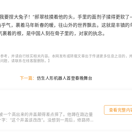
我要捏大兔子！”郝翠枝摸着他的头，手里的面剂子揉得更软了
热乎气，裹着马年新春的暖，往山外的世界飘去。这就是丰镇的
气裹着的根，是中国人刻在骨子里的，对家的执念。
作参考，并请自行核实相关内容。本网发布或转载文章出于传递更多信息之目的，
它问题，请联系在线客服删除。】
下一篇：
仿生人形机器人首登春晚舞台
查看完整内
被一个高出来的井盖颠得差点摔了。他蹲在路边量
个字：“这个井盖该改改”。没想到一周后，修路师傅