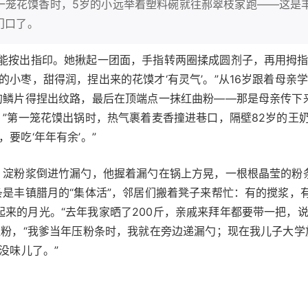
一笼花馍香时，5岁的小远举着塑料碗就往郝翠枝家跑——这是
门口了。
得能按出指印。她揪起一团面，手指转两圈揉成圆剂子，再用拇
小枣，甜得润，捏出来的花馍才‘有灵气’。”从16岁跟着母亲学
的鳞片得捏出纹路，最后在顶端点一抹红曲粉——那是母亲传下
。”第一笼花馍出锅时，热气裹着麦香撞进巷口，隔壁82岁的王
要吃‘年年有余’。”
。淀粉浆倒进竹漏勺，他握着漏勺在锅上方晃，一根根晶莹的粉条
条是丰镇腊月的“集体活”，邻居们搬着凳子来帮忙：有的搅浆，
来的月光。“去年我家晒了200斤，亲戚来拜年都要带一把，说
淀粉，“我爹当年压粉条时，我就在旁边递漏勺；现在我儿子大学
没味儿了。”