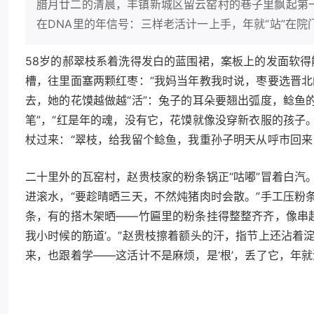
腊月廿二的清晨，丰镇新城区留云窑村的巷子里飘起第
在DNA里的年信号：三样老活计一上手，年就“站”在院
58岁的郝翠枝系着洗得发白的蓝围裙，案板上的发面软
槽，往里面塞两颗红枣：“我妈当年教我时说，枣要选晋北的
去，她的花馍越做越“活”：兔子的耳朵要翘出弧度，鲶鱼
笔”，“红是年的魂，没有它，花馍就像没穿新衣服的孩子
杖过来：“翠枝，给我留个鲶鱼，我重孙子明天从呼市回来，
二十里外的瓦窑村，赵贵枝家的粉条锅正“咕嘟”冒着白汽
进滚水，“要趁晴晒三天，不然炖猪肉时会散。”手工压粉
条，有的搭木架晒——竹匾里的粉条挂得整整齐齐，像串起
我小时候的筋道’。”赵贵枝擦着额头的汗，指节上还沾着
来，也跟着学——这活计不是麻烦，是‘根’，丢了它，年就