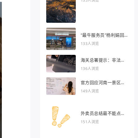
135人浏览
“最牛服务员”杨利娟回
归海底捞
133人浏览
海关总署提示：非法引
入异宠将被处罚
136人浏览
官方回应河南一景区推
出虎景房
149人浏览
外卖员总结最不能点的
外卖
151人浏览