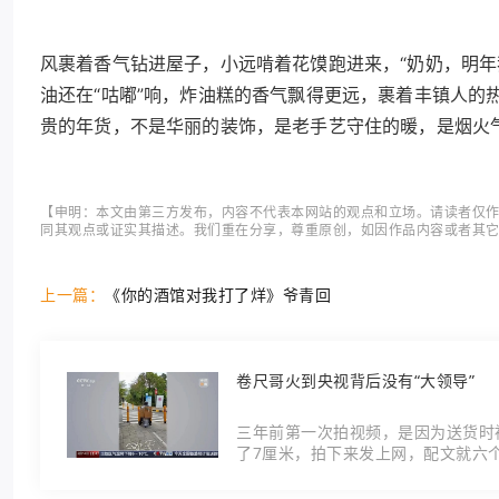
风裹着香气钻进屋子，小远啃着花馍跑进来，“奶奶，明年
油还在“咕嘟”响，炸油糕的香气飘得更远，裹着丰镇人的
贵的年货，不是华丽的装饰，是老手艺守住的暖，是烟火
【申明：本文由第三方发布，内容不代表本网站的观点和立场。请读者仅
同其观点或证实其描述。我们重在分享，尊重原创，如因作品内容或者其
上一篇：
《你的酒馆对我打了烊》爷青回
卷尺哥火到央视背后没有“大领导”
三年前第一次拍视频，是因为送货时
了7厘米，拍下来发上网，配文就六
给他留言：“小