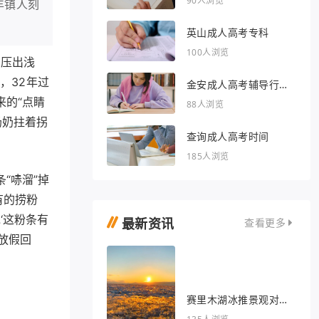
90人浏览
丰镇人刻
英山成人高考专科
100人浏览
指压出浅
，32年过
金安成人高考辅导行业
的文章
来的“点睛
88人浏览
奶奶拄着拐
查询成人高考时间
185人浏览
“哧溜”掉
有的捞粉
‘这粉条有
最新资讯
查看更多
放假回
赛里木湖冰推景观对我
眼睛很好