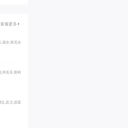
查看更多
苏,南京,雨花台
疆,阿克苏,新和
湖北,武汉,武昌