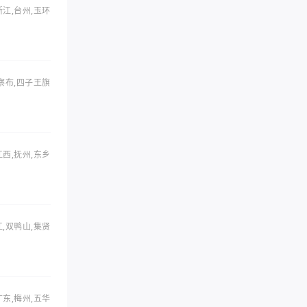
浙江,台州,玉环
察布,四子王旗
江西,抚州,东乡
,双鸭山,集贤
广东,梅州,五华