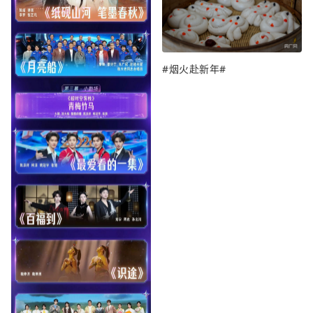
#烟火赴新年#