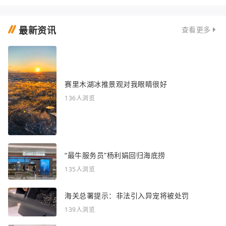
最新资讯
查看更多
赛里木湖冰推景观对我眼睛很好
136人浏览
“最牛服务员”杨利娟回归海底捞
135人浏览
海关总署提示：非法引入异宠将被处罚
139人浏览