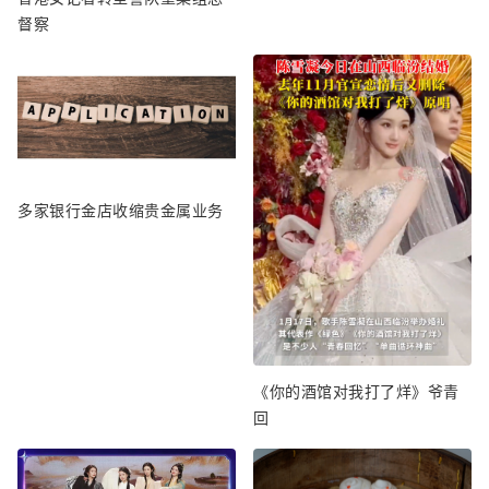
督察
多家银行金店收缩贵金属业务
《你的酒馆对我打了烊》爷青
回