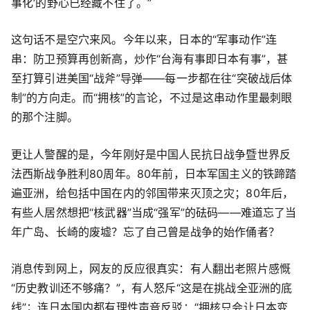
事化’的野心已经藏不住了。”
这句话不是空穴来风。今年以来，日本的“军事动作”连
串：防卫预算再创新高，炒作“台海有事即日本有事”，甚
至打算引进美国“战斧”导弹——每一步都在往“突破战后体
制”的方向走。而“拥核”的言论，不过是这串动作里最刺眼
的那个注脚。
更让人警醒的是，今年刚好是中国人民抗日战争暨世界反
法西斯战争胜利80周年。80年前，日本军国主义的铁蹄踏
遍亚洲，给包括中国在内的邻国带来灭顶之灾；80年后，
有些人居然想把“核武器”当成“强军”的砝码——难道忘了当
年广岛、长崎的废墟？忘了自己曾是战争的始作俑者？
消息传到网上，网友的反应很真实：有人翻出老照片感慨
“历史教训还不够痛？”，有人怒斥“这是在挑战全亚洲的底
线”；连日本国内都有理性声音反驳：“拥核只会让日本变