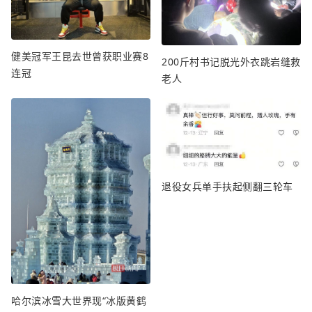
健美冠军王昆去世曾获职业赛8
200斤村书记脱光外衣跳岩缝救
连冠
老人
退役女兵单手扶起侧翻三轮车
哈尔滨冰雪大世界现“冰版黄鹤