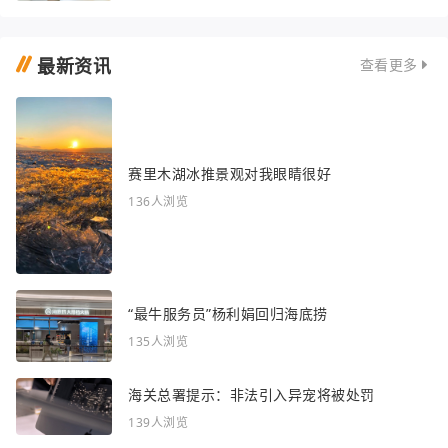
最新资讯
查看更多
赛里木湖冰推景观对我眼睛很好
136人浏览
“最牛服务员”杨利娟回归海底捞
135人浏览
海关总署提示：非法引入异宠将被处罚
139人浏览