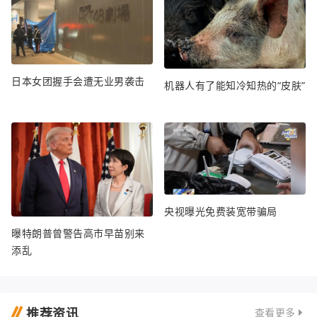
日本女团握手会遭无业男袭击
机器人有了能知冷知热的“皮肤”
央视曝光免费装宽带骗局
曝特朗普曾警告高市早苗别来
添乱
推荐资讯
查看更多