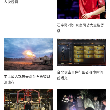
人次榜首
石宇奇2比0奈良冈功大全胜晋
级
台北攻击事件行凶者夺命时间
史上最大规模美对台军售被讽
线曝光
清库存