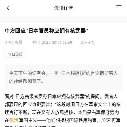
资讯详情
中方回应“日本官员称应拥有核武器”
作者：耘慧
时间：2026-08-10 08:30
2 人浏览
今日热榜
今天下午的记者会，一则“日本想拥核”的言论把所有人
的神经都绷紧了。
面对“日方高级官员称日本应拥有核武器”的提问，发言人
郭嘉昆的回应直戳要害：“这段时间日方在军事安全上的错
误言行不断，现在又有人放风拥核，本质是右翼保守势力
在
复活
军国主义——他们想摆脱国际秩序约束，加速‘再军