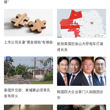
楼”
上市公司夫妻“黄金搭档”有哪些
航拍美国旧金山大停电车灯凝
成长龙
泰国外交部：柬埔寨必须率先
韩国四大企业掌门人拟随团访
宣布停火
华