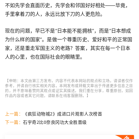
不如先学会直面历史，先学会和邻国好好相处——毕竟，
手里拿着刀的人，永远比放下刀的人更危险。
现在的问题，早已不是“日本能不能拥核”，而是“日本想成
为什么样的国家”。是做一个尊重历史、爱好和平的正常国
家，还是重走军国主义的老路？答案，其实在每一个日本
人的心里，也在国际社会的眼睛里。
【申明：本文由第三方发布，内容不代表本网站的观点和立场。请读者仅作
参考，并请自行核实相关内容。本网发布或转载文章出于传递更多信息之目
的，并不意味着赞同其观点或证实其描述。我们重在分享，尊重原创，如因
作品内容或者其它问题，请联系在线客服删除。】
上一篇：
《疯狂动物城2》成进口片观影人次榜首
下一篇：
石宇奇2比0奈良冈功大全胜晋级