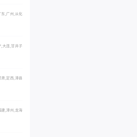
广东,广州,从化
宁,大连,甘井子
甘肃,定西,漳县
福建,漳州,龙海