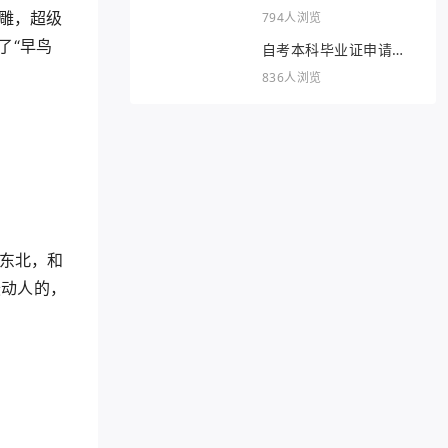
雕，超级
794人浏览
了“早鸟
自考本科毕业证申请条
件
836人浏览
在东北，和
最动人的，