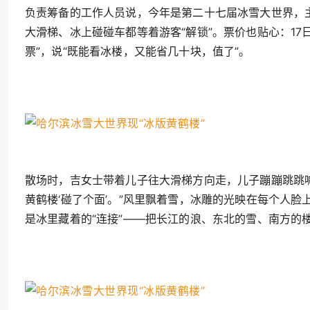
负责筹备的工作人员说，今年是第二十七届冰雪大世界，主
大滑梯、冰上碰碰车都等着游客“解锁”。票价也贴心：17日
票”，说“既能看冰楼，又能省几十块，值了”。
散场时，吉女士带着儿子往大滑梯方向走，儿子蹦蹦跳跳喊
黄鹤楼‘碰了个面’。”风里飘着雪，冰雕的光映在每个人脸
是冰里藏着的“连接”——把长江的浪、东北的雪、南方的