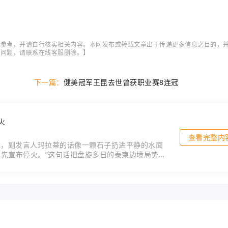
作参考，并请自行核实相关内容。本网发布或转载文章出于传递更多信息之目的，
它问题，请联系在线客服删除。】
下一篇：
健美冠军王昆去世曾获职业赛8连冠
火
查看完整内
厅里，副发言人玛拉蒂的话像一颗石子扔进平静的水面
率先宣布停火。”这句话把盘旋多日的泰柬边境局势，