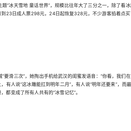
题“冰天雪地 童话世界”，规模比往年大了三分之一，除了看冰
到23日成人票298元，24日起恢复328元，不少游客掐着点买
“要滑三次”，她掏出手机给武汉的闺蜜发语音：“你看，我们
上，有人说“这冰雕能扛到明年二月”，有人说“明年还要来”，而
楼，都变成了所有人共有的“冰雪记忆”。