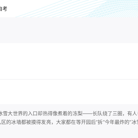
自考
可冰雪大世界的入口却热得像煮着的冻梨——长队绕了三圈，有人
队区的冰墙都被摸得发亮，大家都在等开园后“拆”今年最炸的“冰