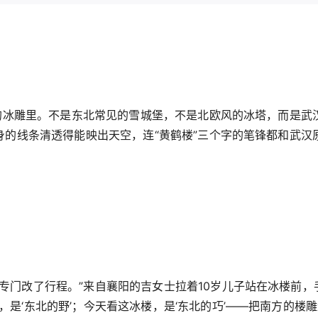
米高的冰雕里。不是东北常见的雪城堡，不是北欧风的冰塔，而是武
楼身的线条清透得能映出天空，连“黄鹤楼”三个字的笔锋都和武汉
专门改了行程。”来自襄阳的吉女士拉着10岁儿子站在冰楼前，
是‘东北的野’；今天看这冰楼，是‘东北的巧’——把南方的楼