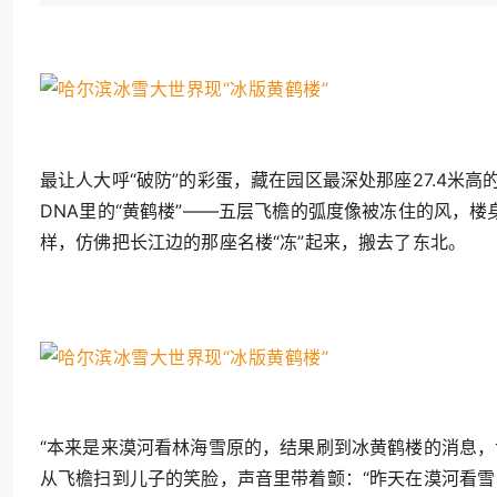
最让人大呼“破防”的彩蛋，藏在园区最深处那座27.4
DNA里的“黄鹤楼”——五层飞檐的弧度像被冻住的风，
样，仿佛把长江边的那座名楼“冻”起来，搬去了东北。
“本来是来漠河看林海雪原的，结果刷到冰黄鹤楼的消息，
从飞檐扫到儿子的笑脸，声音里带着颤：“昨天在漠河看雪，