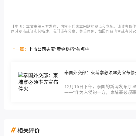
【申明：本文由第三方发布，内容不代表本网站的观点和立场。请读者仅
同其观点或证实其描述。我们重在分享，尊重原创，如因作品内容或者其
上一篇：
上市公司夫妻“黄金搭档”有哪些
泰国外交部：柬埔寨必须率先宣布停
12月16日下午，泰国的新闻发布
——“作为入侵的一方，柬埔寨必须
再次拉进公众视
相关评价