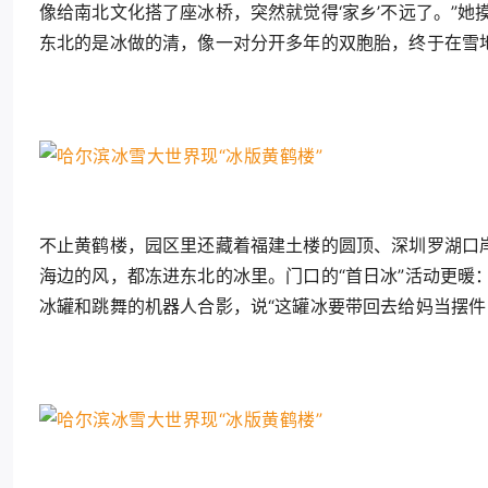
像给南北文化搭了座冰桥，突然就觉得‘家乡’不远了。”她
东北的是冰做的清，像一对分开多年的双胞胎，终于在雪
不止黄鹤楼，园区里还藏着福建土楼的圆顶、深圳罗湖口岸
海边的风，都冻进东北的冰里。门口的“首日冰”活动更暖
冰罐和跳舞的机器人合影，说“这罐冰要带回去给妈当摆件，