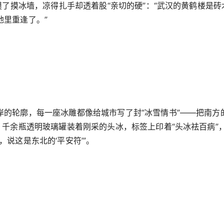
摸了摸冰墙，凉得扎手却透着股“亲切的硬”：“武汉的黄鹤楼是砖
地里重逢了。”
的轮廓，每一座冰雕都像给城市写了封“冰雪情书”——把南方
：千余瓶透明玻璃罐装着刚采的头冰，标签上印着“头冰祛百病”
说这是东北的‘平安符’”。