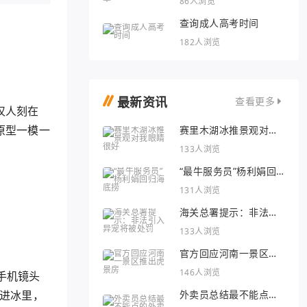
86人浏览
查询成人高考时间
182人浏览
最新资讯
查看更多
汉人刻在
原型一模一
赛里木湖冰推景观对我
眼睛很好
133人浏览
“最牛服务员”杨利娟回
归海底捞
131人浏览
海关总署提示：非法引
入异宠将被处罚
133人浏览
官方回应河南一景区推
出虎景房
146人浏览
手机镜头
外卖员总结最不能点的
雕进冰里，