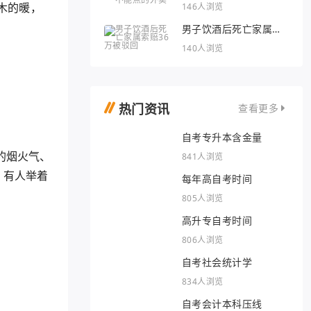
外卖
146人浏览
木的暖，
男子饮酒后死亡家属索
赔36万被驳回
140人浏览
热门资讯
查看更多
自考专升本含金量
的烟火气、
841人浏览
，有人举着
每年高自考时间
805人浏览
高升专自考时间
806人浏览
自考社会统计学
834人浏览
自考会计本科压线