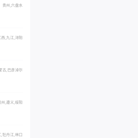
贵州,六盘水
江西,九江,浔阳
蒙古,巴彦淖尔
贵州,遵义,绥阳
,牡丹江,林口