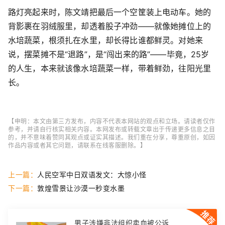
路灯亮起来时，陈文靖把最后一个空筐装上电动车。她的
背影裹在羽绒服里，却透着股子冲劲——就像她摊位上的
水培蔬菜，根须扎在水里，却长得比谁都鲜灵。对她来
说，摆菜摊不是“退路”，是“闯出来的路”——毕竟，25岁
的人生，本来就该像水培蔬菜一样，带着鲜劲，往阳光里
长。
【申明：本文由第三方发布，内容不代表本网站的观点和立场。请读者仅作
参考，并请自行核实相关内容。本网发布或转载文章出于传递更多信息之目
的，并不意味着赞同其观点或证实其描述。我们重在分享，尊重原创，如因
作品内容或者其它问题，请联系在线客服删除。】
上一篇：
人民空军中日双语发文：大惊小怪
下一篇：
敦煌雪景让沙漠一秒变水墨
男子涉嫌非法组织卖血被公诉