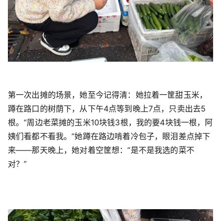
第一次出摊的场景，她至今记得清：她拉着一筐甜玉米，
蹲在路口的树荫下，从下午4点等到晚上7点，只卖出去5
根。“周边老菜摊的玉米10块钱3根，我的要4块钱一根，阿
姨们看都不看我。”她蹲在路边啃着冷包子，眼泪差点掉下
来——那天晚上，她对着空筐想：“是不是我选的菜不
对？”