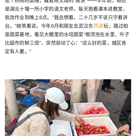
这个热闹的菜摊，藏着陈文靖的“叛逆”——半年前，她还
是湖北十堰一所小学的语文老师，每天抱着课本进教室，
批改作业到晚上8点。“我总想着，二十几岁不该只守着讲
台。”她笑着说，今年6月和朋友去武汉东
西湖
玩，路过柏
泉蔬菜基地，看见大棚里的水培蔬菜“根须泡在水里，叶子
比超市的鲜三倍”，突然就动了心：“这么好的菜，城区肯
定有人要。”