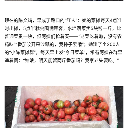
现在的陈文靖，早成了路口的“红人”：她的菜摊每天4点准
时出摊，5点半就会围满顾客；水培蔬菜卖5块钱一斤，比
普通菜贵一块，但阿姨们抢着买——“这菜吃着嫩，没有农
药味”“番茄咬开是沙瓤的，我孙子爱啃”；她建了个200人
的“小陈菜摊群”，每天早上发“今日菜单”，常有阿姨在群里
追着问：“姑娘，明天能留两斤番茄吗？我家老头要吃。”