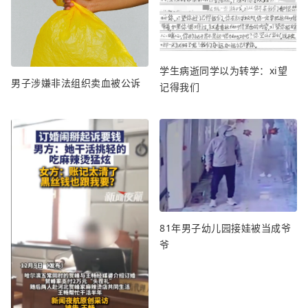
学生病逝同学以为转学：xi望
男子涉嫌非法组织卖血被公诉
记得我们
81年男子幼儿园接娃被当成爷
爷