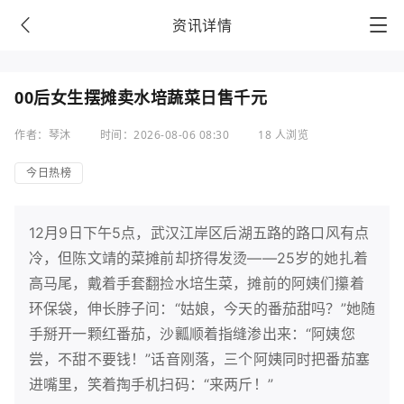
资讯详情
00后女生摆摊卖水培蔬菜日售千元
作者：琴沐
时间：2026-08-06 08:30
18 人浏览
今日热榜
12月9日下午5点，武汉江岸区后湖五路的路口风有点
冷，但陈文靖的菜摊前却挤得发烫——25岁的她扎着
高马尾，戴着手套翻捡水培生菜，摊前的阿姨们攥着
环保袋，伸长脖子问：“姑娘，今天的番茄甜吗？”她随
手掰开一颗红番茄，沙瓤顺着指缝渗出来：“阿姨您
尝，不甜不要钱！”话音刚落，三个阿姨同时把番茄塞
进嘴里，笑着掏手机扫码：“来两斤！”