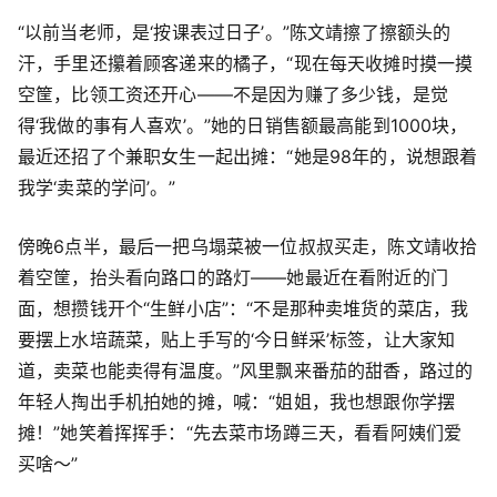
“以前当老师，是‘按课表过日子’。”陈文靖擦了擦额头的
汗，手里还攥着顾客递来的橘子，“现在每天收摊时摸一摸
空筐，比领工资还开心——不是因为赚了多少钱，是觉
得‘我做的事有人喜欢’。”她的日销售额最高能到1000块，
最近还招了个兼职女生一起出摊：“她是98年的，说想跟着
我学‘卖菜的学问’。”
傍晚6点半，最后一把乌塌菜被一位叔叔买走，陈文靖收拾
着空筐，抬头看向路口的路灯——她最近在看附近的门
面，想攒钱开个“生鲜小店”：“不是那种卖堆货的菜店，我
要摆上水培蔬菜，贴上手写的‘今日鲜采’标签，让大家知
道，卖菜也能卖得有温度。”风里飘来番茄的甜香，路过的
年轻人掏出手机拍她的摊，喊：“姐姐，我也想跟你学摆
摊！”她笑着挥挥手：“先去菜市场蹲三天，看看阿姨们爱
买啥～”