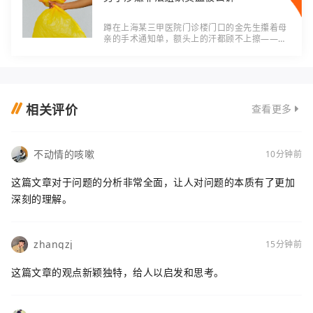
蹲在上海某三甲医院门诊楼门口的金先生攥着母
亲的手术通知单，额头上的汗都顾不上擦——医
生说"次日手术需要备血，直系亲属献血不够得找
互助献血"，可他是异地来沪就医，身边连个能帮
相关评价
查看更多
不动情的咳嗽
10分钟前
这篇文章对于问题的分析非常全面，让人对问题的本质有了更加
深刻的理解。
zhangzj
15分钟前
这篇文章的观点新颖独特，给人以启发和思考。