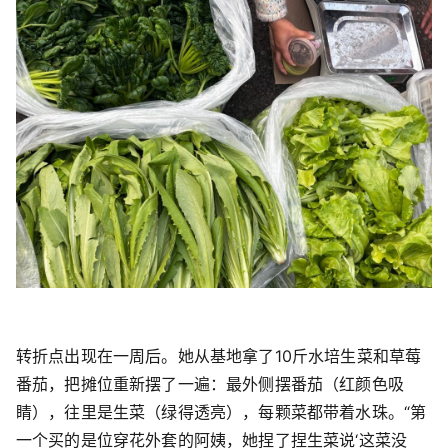
转折点出现在一周后。她从基地拿了10斤水培生菜和草莓
番茄，把摊位重新摆了一遍：最外侧摆番茄（红颜色吸
睛），往里是生菜（绿得透亮），每颗菜都带着水珠。“第
一个买的是位穿花外套的阿姨，她捏了捏生菜说‘这菜没