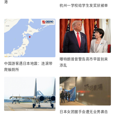
港
杭州一学校给学生发奖状被单
曝特朗普曾警告高市早苗别来
中国游客遇日本地震：连滚带
添乱
爬躲厕所
日本女团握手会遭无业男袭击