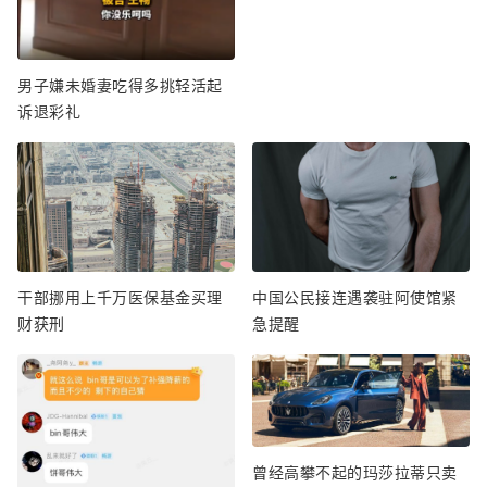
男子嫌未婚妻吃得多挑轻活起
诉退彩礼
干部挪用上千万医保基金买理
中国公民接连遇袭驻阿使馆紧
财获刑
急提醒
曾经高攀不起的玛莎拉蒂只卖