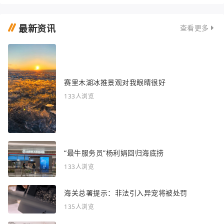
最新资讯
查看更多
赛里木湖冰推景观对我眼睛很好
133人浏览
“最牛服务员”杨利娟回归海底捞
133人浏览
海关总署提示：非法引入异宠将被处罚
135人浏览