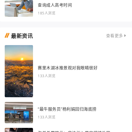
查询成人高考时间
185人浏览
最新资讯
查看更多
赛里木湖冰推景观对我眼睛很好
133人浏览
“最牛服务员”杨利娟回归海底捞
133人浏览