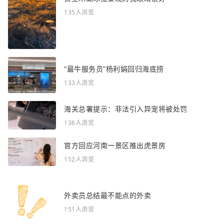
135人浏览
“最牛服务员”杨利娟回归海底捞
133人浏览
海关总署提示：非法引入异宠将被处罚
136人浏览
官方回应河南一景区推出虎景房
152人浏览
外卖员总结最不能点的外卖
151人浏览