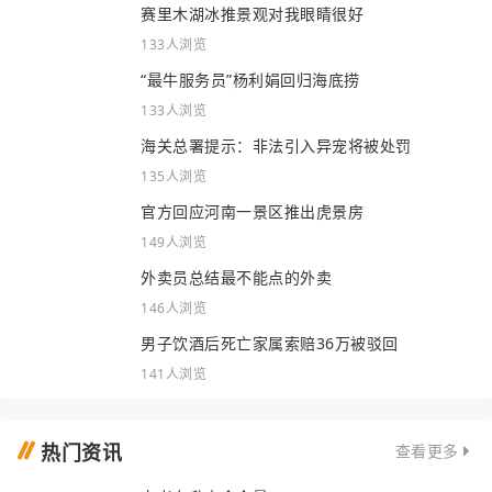
赛里木湖冰推景观对我眼睛很好
133人浏览
“最牛服务员”杨利娟回归海底捞
133人浏览
海关总署提示：非法引入异宠将被处罚
135人浏览
官方回应河南一景区推出虎景房
149人浏览
外卖员总结最不能点的外卖
146人浏览
男子饮酒后死亡家属索赔36万被驳回
141人浏览
热门资讯
查看更多