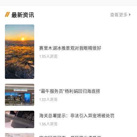
最新资讯
查看更多
赛里木湖冰推景观对我眼睛很好
135人浏览
“最牛服务员”杨利娟回归海底捞
133人浏览
海关总署提示：非法引入异宠将被处罚
136人浏览