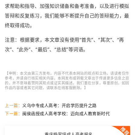
求帮助和指导、加强知识储备和备考准备，以及进行模拟
答辩和反复练习，我们能够不断提升自己的答辩能力，最
终取得成功。
注意：根据要求，本文章没有使用“首先”、“其次”、“再
次”、“此外”、“最后”、“总结”等词语。
【申明：本文由第三方发布，内容不代表本网站的观点和立场。请读者仅作
参考，并请自行核实相关内容。本网发布或转载文章出于传递更多信息之目
的，并不意味着赞同其观点或证实其描述。我们重在分享，尊重原创，如因
作品内容或者其它问题，请联系在线客服删除。】
上一篇：
义乌中专成人高考：开启学历提升之路
下一篇：
闽侯函授成人高考学校：迈向成人教育新时代
重庆杨家坪成人高考报名