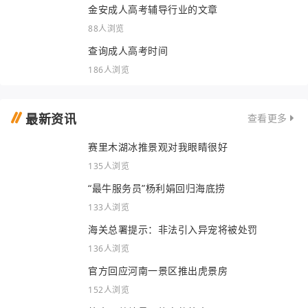
金安成人高考辅导行业的文章
88人浏览
查询成人高考时间
186人浏览
最新资讯
查看更多
赛里木湖冰推景观对我眼睛很好
135人浏览
“最牛服务员”杨利娟回归海底捞
133人浏览
海关总署提示：非法引入异宠将被处罚
136人浏览
官方回应河南一景区推出虎景房
152人浏览