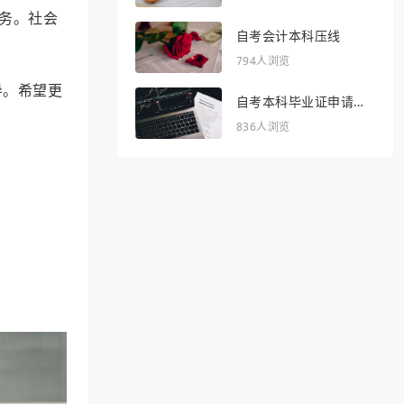
务。社会
自考会计本科压线
794人浏览
导。希望更
自考本科毕业证申请条
件
836人浏览