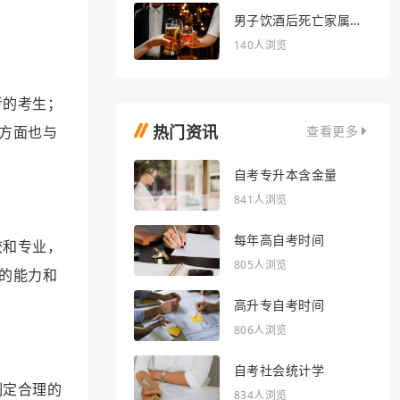
男子饮酒后死亡家属索
赔36万被驳回
140人浏览
考的考生；
热门资讯
方面也与
查看更多
自考专升本含金量
841人浏览
每年高自考时间
校和专业，
805人浏览
的能力和
高升专自考时间
806人浏览
自考社会统计学
制定合理的
834人浏览