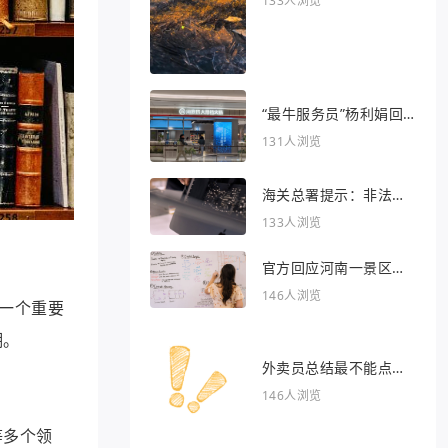
133人浏览
“最牛服务员”杨利娟回
归海底捞
131人浏览
海关总署提示：非法引
入异宠将被处罚
133人浏览
官方回应河南一景区推
出虎景房
146人浏览
一个重要
潮。
外卖员总结最不能点的
外卖
146人浏览
等多个领