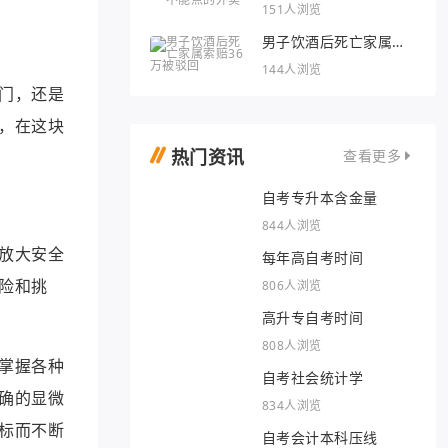
外卖
151人浏览
男子饮酒后死亡家属索
赔36万被驳回
144人浏览
门，还是
，在这块
热门资讯
查看更多
自考专升本含金量
844人浏览
放大安全
每年高自考时间
险和挑
806人浏览
高升专自考时间
808人浏览
掌握各种
自考社会统计学
确的显微
834人浏览
标而不断
自考会计本科压线