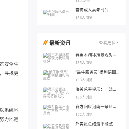
88人浏览
查询成人高考时间
186人浏览
最新资讯
查看更多
赛里木湖冰推景观对我
眼睛很好
135人浏览
过安全生
“最牛服务员”杨利娟回
，寻找更
归海底捞
133人浏览
海关总署提示：非法引
入异宠将被处罚
136人浏览
官方回应河南一景区推
以系统地
出虎景房
152人浏览
努力地翻
外卖员总结最不能点的