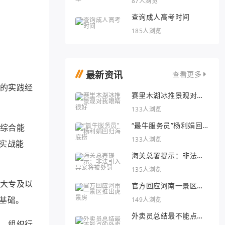
87人浏览
查询成人高考时间
185人浏览
最新资讯
查看更多
富的实践经
赛里木湖冰推景观对我
眼睛很好
133人浏览
“最牛服务员”杨利娟回
的综合能
归海底捞
133人浏览
实战能
海关总署提示：非法引
入异宠将被处罚
135人浏览
求大专及以
官方回应河南一景区推
出虎景房
基础。
149人浏览
外卖员总结最不能点的
学、组织行