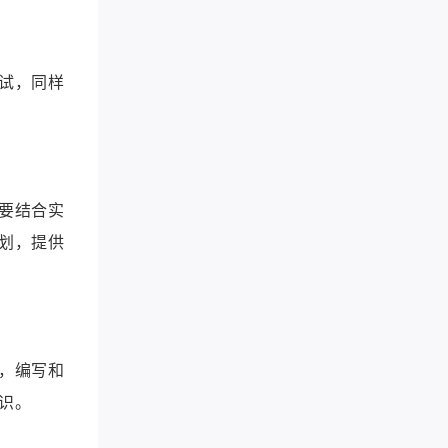
试，同样
要结合实
划，提供
，编写和
识。