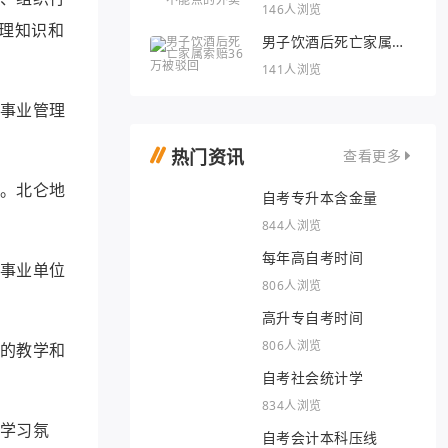
外卖
146人浏览
理知识和
男子饮酒后死亡家属索
赔36万被驳回
141人浏览
共事业管理
热门资讯
查看更多
源。北仑地
自考专升本含金量
844人浏览
每年高自考时间
企事业单位
806人浏览
高升专自考时间
806人浏览
富的教学和
自考社会统计学
834人浏览
的学习氛
自考会计本科压线