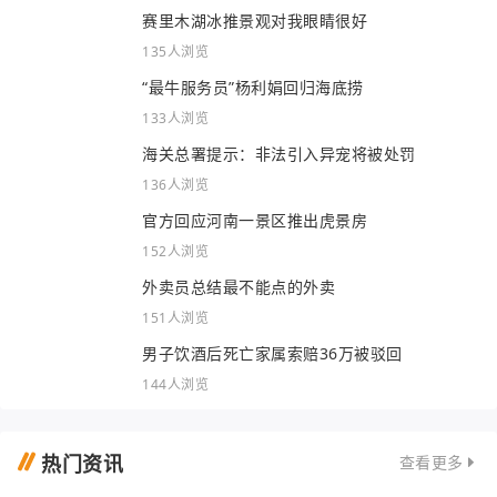
赛里木湖冰推景观对我眼睛很好
135人浏览
“最牛服务员”杨利娟回归海底捞
133人浏览
海关总署提示：非法引入异宠将被处罚
136人浏览
官方回应河南一景区推出虎景房
152人浏览
外卖员总结最不能点的外卖
151人浏览
男子饮酒后死亡家属索赔36万被驳回
144人浏览
热门资讯
查看更多