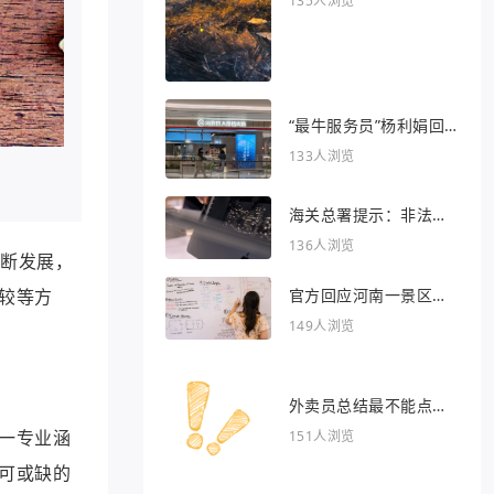
135人浏览
“最牛服务员”杨利娟回
归海底捞
133人浏览
海关总署提示：非法引
入异宠将被处罚
136人浏览
断发展，
官方回应河南一景区推
较等方
出虎景房
149人浏览
外卖员总结最不能点的
外卖
一专业涵
151人浏览
可或缺的