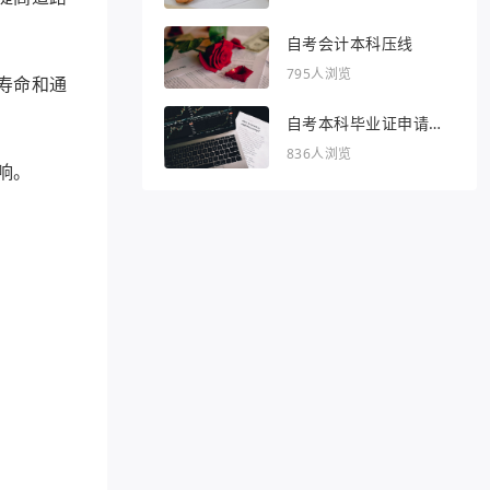
自考会计本科压线
795人浏览
寿命和通
自考本科毕业证申请条
件
836人浏览
响。