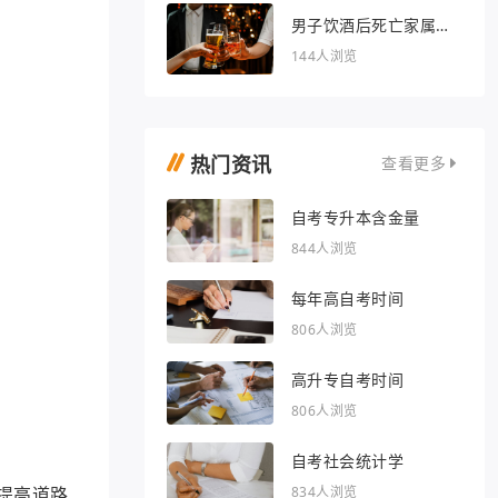
男子饮酒后死亡家属索
赔36万被驳回
144人浏览
热门资讯
查看更多
自考专升本含金量
844人浏览
每年高自考时间
806人浏览
高升专自考时间
806人浏览
自考社会统计学
提高道路
834人浏览