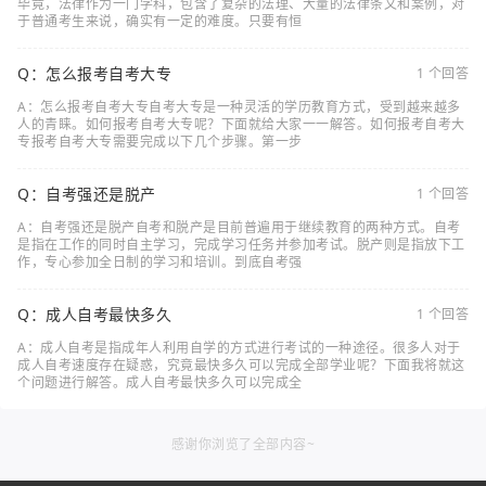
毕竟，法律作为一门学科，包含了复杂的法理、大量的法律条文和案例，对
于普通考生来说，确实有一定的难度。只要有恒
Q：怎么报考自考大专
1 个回答
A：怎么报考自考大专自考大专是一种灵活的学历教育方式，受到越来越多
人的青睐。如何报考自考大专呢？下面就给大家一一解答。如何报考自考大
专报考自考大专需要完成以下几个步骤。第一步
Q：自考强还是脱产
1 个回答
A：自考强还是脱产自考和脱产是目前普遍用于继续教育的两种方式。自考
是指在工作的同时自主学习，完成学习任务并参加考试。脱产则是指放下工
作，专心参加全日制的学习和培训。到底自考强
Q：成人自考最快多久
1 个回答
A：成人自考是指成年人利用自学的方式进行考试的一种途径。很多人对于
成人自考速度存在疑惑，究竟最快多久可以完成全部学业呢？下面我将就这
个问题进行解答。成人自考最快多久可以完成全
感谢你浏览了全部内容~