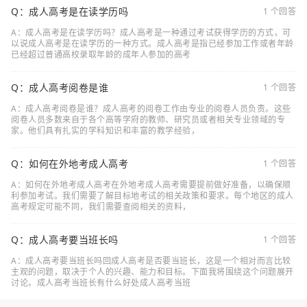
Q：成人高考是在读学历吗
1 个回答
A：成人高考是在读学历吗？成人高考是一种通过考试获得学历的方式，可
以说成人高考是在读学历的一种方式。成人高考是指已经参加工作或者年龄
已经超过普通高校录取年龄的成年人参加的高考
Q：成人高考阅卷是谁
1 个回答
A：成人高考阅卷是谁？成人高考的阅卷工作由专业的阅卷人员负责。这些
阅卷人员多数来自于各个高等学府的教师、研究员或者相关专业领域的专
家。他们具有扎实的学科知识和丰富的教学经验，
Q：如何在外地考成人高考
1 个回答
A：如何在外地考成人高考在外地考成人高考需要提前做好准备，以确保顺
利参加考试。我们需要了解目标地考试的相关政策和要求。每个地区的成人
高考规定可能不同，我们需要查阅相关的资料，
Q：成人高考要当班长吗
1 个回答
A：成人高考要当班长吗回成人高考是否要当班长，这是一个相对而言比较
主观的问题，取决于个人的兴趣、能力和目标。下面我将围绕这个问题展开
讨论。成人高考当班长有什么好处成人高考当班