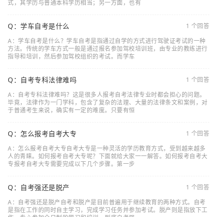
式，其学历与普通本科学历相当；另一方面，也有
Q：学车自考是什么
1 个回答
A：学车自考是什么？学车自考是指通过自学的方式进行驾驶证考试的一种
方法。传统的学车方式一般是通过报名参加驾校培训班，由专业的教练进行
指导和培训，然后参加驾校组织的考试。而学车
Q：自考专科法律难吗
1 个回答
A：自考专科法律难吗？这是很多人报考自考法律专业时都会担心的问题。
毕竟，法律作为一门学科，包含了复杂的法理、大量的法律条文和案例，对
于普通考生来说，确实有一定的难度。只要有恒
Q：怎么报考自考大专
1 个回答
A：怎么报考自考大专自考大专是一种灵活的学历教育方式，受到越来越多
人的青睐。如何报考自考大专呢？下面就给大家一一解答。如何报考自考大
专报考自考大专需要完成以下几个步骤。第一步
Q：自考强还是脱产
1 个回答
A：自考强还是脱产自考和脱产是目前普遍用于继续教育的两种方式。自考
是指在工作的同时自主学习，完成学习任务并参加考试。脱产则是指放下工