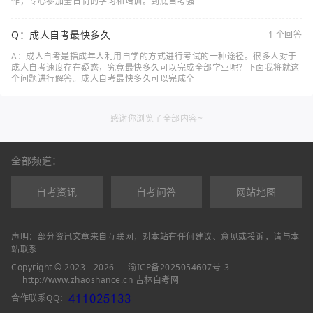
作，专心参加全日制的学习和培训。到底自考强
Q：成人自考最快多久
1 个回答
A：成人自考是指成年人利用自学的方式进行考试的一种途径。很多人对于
成人自考速度存在疑惑，究竟最快多久可以完成全部学业呢？下面我将就这
个问题进行解答。成人自考最快多久可以完成全
感谢你浏览了全部内容~
全部频道：
自考资讯
自考问答
网站地图
声明：部分资讯文章来自互联网，对本站有任何建议、意见或投诉，请与本
站联系
Copyright © 2023 - 2026
渝ICP备2025054607号-3
http://www.zhaoshance.cn 吉林自考网
合作联系QQ：