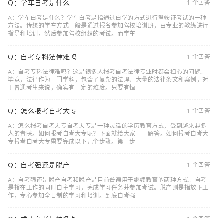
Q：学车自考是什么
1 个回答
A：学车自考是什么？学车自考是指通过自学的方式进行驾驶证考试的一种
方法。传统的学车方式一般是通过报名参加驾校培训班，由专业的教练进行
指导和培训，然后参加驾校组织的考试。而学车
Q：自考专科法律难吗
1 个回答
A：自考专科法律难吗？这是很多人报考自考法律专业时都会担心的问题。
毕竟，法律作为一门学科，包含了复杂的法理、大量的法律条文和案例，对
于普通考生来说，确实有一定的难度。只要有恒
Q：怎么报考自考大专
1 个回答
A：怎么报考自考大专自考大专是一种灵活的学历教育方式，受到越来越多
人的青睐。如何报考自考大专呢？下面就给大家一一解答。如何报考自考大
专报考自考大专需要完成以下几个步骤。第一步
Q：自考强还是脱产
1 个回答
A：自考强还是脱产自考和脱产是目前普遍用于继续教育的两种方式。自考
是指在工作的同时自主学习，完成学习任务并参加考试。脱产则是指放下工
作，专心参加全日制的学习和培训。到底自考强