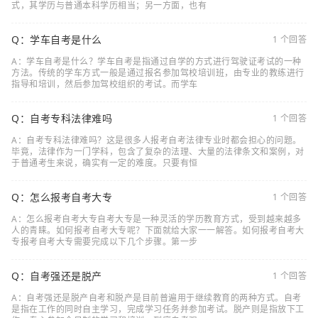
式，其学历与普通本科学历相当；另一方面，也有
Q：学车自考是什么
1 个回答
A：学车自考是什么？学车自考是指通过自学的方式进行驾驶证考试的一种
方法。传统的学车方式一般是通过报名参加驾校培训班，由专业的教练进行
指导和培训，然后参加驾校组织的考试。而学车
Q：自考专科法律难吗
1 个回答
A：自考专科法律难吗？这是很多人报考自考法律专业时都会担心的问题。
毕竟，法律作为一门学科，包含了复杂的法理、大量的法律条文和案例，对
于普通考生来说，确实有一定的难度。只要有恒
Q：怎么报考自考大专
1 个回答
A：怎么报考自考大专自考大专是一种灵活的学历教育方式，受到越来越多
人的青睐。如何报考自考大专呢？下面就给大家一一解答。如何报考自考大
专报考自考大专需要完成以下几个步骤。第一步
Q：自考强还是脱产
1 个回答
A：自考强还是脱产自考和脱产是目前普遍用于继续教育的两种方式。自考
是指在工作的同时自主学习，完成学习任务并参加考试。脱产则是指放下工