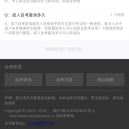
作，专心参加全日制的学习和培训。到底自考强
Q：成人自考最快多久
1 个回答
A：成人自考是指成年人利用自学的方式进行考试的一种途径。很多人对于
成人自考速度存在疑惑，究竟最快多久可以完成全部学业呢？下面我将就这
个问题进行解答。成人自考最快多久可以完成全
感谢你浏览了全部内容~
全部频道：
自考资讯
自考问答
网站地图
声明：部分资讯文章来自互联网，对本站有任何建议、意见或投诉，请与本
站联系
Copyright © 2023 - 2026
渝ICP备2025054607号-3
http://www.zhaoshance.cn 吉林自考网
合作联系QQ：