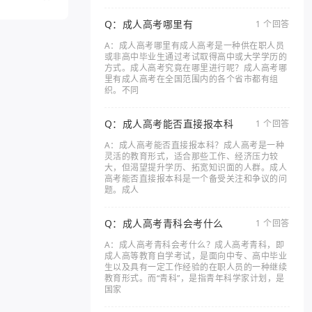
Q：成人高考哪里有
1 个回答
A：成人高考哪里有成人高考是一种供在职人员
或非高中毕业生通过考试取得高中或大学学历的
方式。成人高考究竟在哪里进行呢？成人高考哪
里有成人高考在全国范围内的各个省市都有组
织。不同
Q：成人高考能否直接报本科
1 个回答
A：成人高考能否直接报本科？成人高考是一种
灵活的教育形式，适合那些工作、经济压力较
大，但渴望提升学历、拓宽知识面的人群。成人
高考能否直接报本科是一个备受关注和争议的问
题。成人
Q：成人高考青科会考什么
1 个回答
A：成人高考青科会考什么？成人高考青科，即
成人高等教育自学考试，是面向中专、高中毕业
生以及具有一定工作经验的在职人员的一种继续
教育形式。而“青科”，是指青年科学家计划，是
国家