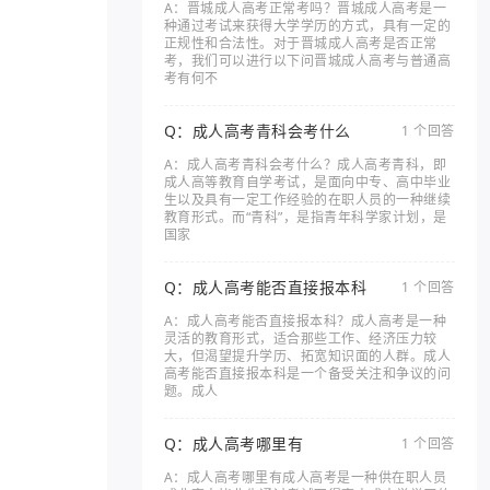
A：晋城成人高考正常考吗？晋城成人高考是一
种通过考试来获得大学学历的方式，具有一定的
正规性和合法性。对于晋城成人高考是否正常
考，我们可以进行以下问晋城成人高考与普通高
考有何不
Q：成人高考青科会考什么
1 个回答
A：成人高考青科会考什么？成人高考青科，即
成人高等教育自学考试，是面向中专、高中毕业
生以及具有一定工作经验的在职人员的一种继续
教育形式。而“青科”，是指青年科学家计划，是
国家
Q：成人高考能否直接报本科
1 个回答
A：成人高考能否直接报本科？成人高考是一种
灵活的教育形式，适合那些工作、经济压力较
大，但渴望提升学历、拓宽知识面的人群。成人
高考能否直接报本科是一个备受关注和争议的问
题。成人
Q：成人高考哪里有
1 个回答
A：成人高考哪里有成人高考是一种供在职人员