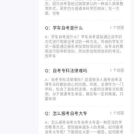
历，因为自考是经过国家承认的一种成人高等教
育形式，其学历与普通本科学历相当；另一方
面，也有
Q：学车自考是什么
1 个回答
A：学车自考是什么？学车自考是指通过自学的
方式进行驾驶证考试的一种方法。传统的学车方
式一般是通过报名参加驾校培训班，由专业的教
练进行指导和培训，然后参加驾校组织的考试。
而学车
Q：自考专科法律难吗
1 个回答
A：自考专科法律难吗？这是很多人报考自考法
律专业时都会担心的问题。毕竟，法律作为一门
学科，包含了复杂的法理、大量的法律条文和案
例，对于普通考生来说，确实有一定的难度。只
要有恒
Q：怎么报考自考大专
1 个回答
A：怎么报考自考大专自考大专是一种灵活的学
历教育方式，受到越来越多人的青睐。如何报考
自考大专呢？下面就给大家一一解答。如何报考