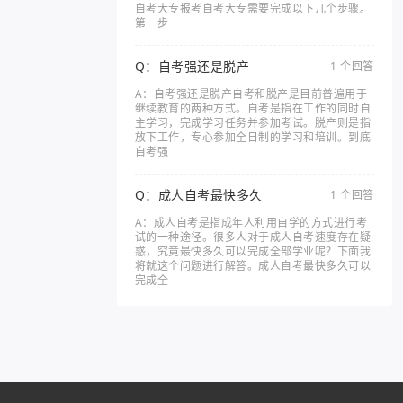
自考大专报考自考大专需要完成以下几个步骤。
第一步
Q：自考强还是脱产
1 个回答
A：自考强还是脱产自考和脱产是目前普遍用于
继续教育的两种方式。自考是指在工作的同时自
主学习，完成学习任务并参加考试。脱产则是指
放下工作，专心参加全日制的学习和培训。到底
自考强
Q：成人自考最快多久
1 个回答
A：成人自考是指成年人利用自学的方式进行考
试的一种途径。很多人对于成人自考速度存在疑
惑，究竟最快多久可以完成全部学业呢？下面我
将就这个问题进行解答。成人自考最快多久可以
完成全